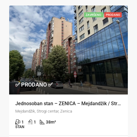
ZAVRŠENO
PRODANO
✅ PRODANO ✅
Jednosoban stan – ZENICA – Mejdandžik / Strogi centar
Mejdandžik, Strogi centar, Zenica
1
1
38
m²
STAN