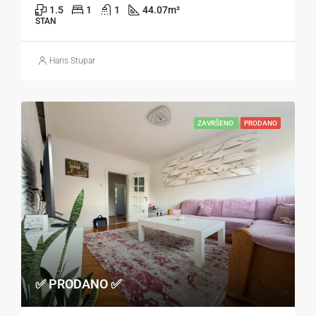
1.5
1
1
44.07
m²
STAN
Haris Stupar
ZAVRŠENO
PRODANO
✅ PRODANO ✅