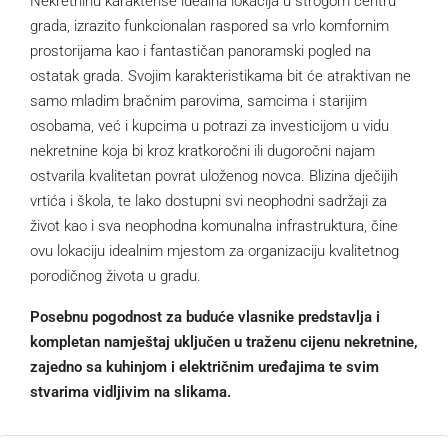
Nekretninu karakteriše idealna lokacija u strogom centru
grada, izrazito funkcionalan raspored sa vrlo komfornim
prostorijama kao i fantastičan panoramski pogled na
ostatak grada. Svojim karakteristikama bit će atraktivan ne
samo mladim bračnim parovima, samcima i starijim
osobama, već i kupcima u potrazi za investicijom u vidu
nekretnine koja bi kroz kratkoročni ili dugoročni najam
ostvarila kvalitetan povrat uloženog novca. Blizina dječijih
vrtića i škola, te lako dostupni svi neophodni sadržaji za
život kao i sva neophodna komunalna infrastruktura, čine
ovu lokaciju idealnim mjestom za organizaciju kvalitetnog
porodičnog života u gradu.
Posebnu pogodnost za buduće vlasnike predstavlja i
kompletan namještaj uključen u traženu cijenu nekretnine,
zajedno sa kuhinjom i električnim uređajima te svim
stvarima vidljivim na slikama.