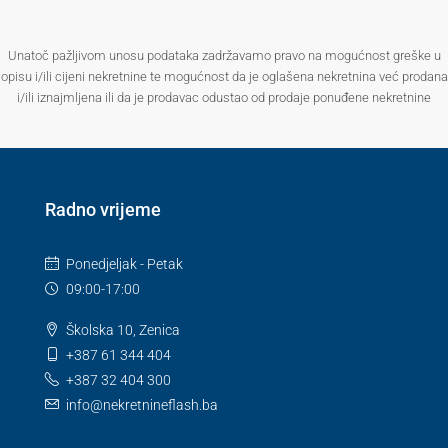
Unatoč pažljivom unosu podataka zadržavamo pravo na mogućnost greške u
opisu i/ili cijeni nekretnine te mogućnost da je oglašena nekretnina već prodana
i/ili iznajmljena ili da je prodavac odustao od prodaje ponuđene nekretnine
Radno vrijeme
Ponedjeljak - Petak
09:00-17:00
Školska 10, Zenica
+387 61 344 404
+387 32 404 300
info@nekretnineflash.ba