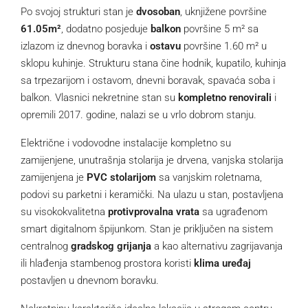
Po svojoj strukturi stan je
dvosoban
, uknjižene površine
61.05m²
, dodatno posjeduje
balkon
površine 5 m² sa
izlazom iz dnevnog boravka i
ostavu
površine 1.60 m² u
sklopu kuhinje. Strukturu stana čine hodnik, kupatilo, kuhinja
sa trpezarijom i ostavom, dnevni boravak, spavaća soba i
balkon. Vlasnici nekretnine stan su
kompletno renovirali
i
opremili 2017. godine, nalazi se u vrlo dobrom stanju.
Električne i vodovodne instalacije kompletno su
zamijenjene, unutrašnja stolarija je drvena, vanjska stolarija
zamijenjena je
PVC stolarijom
sa vanjskim roletnama,
podovi su parketni i keramički. Na ulazu u stan, postavljena
su visokokvalitetna
protivprovalna vrata
sa ugrađenom
smart digitalnom špijunkom. Stan je priključen na sistem
centralnog
gradskog grijanja
a kao alternativu zagrijavanja
ili hlađenja stambenog prostora koristi
klima uređaj
postavljen u dnevnom boravku.