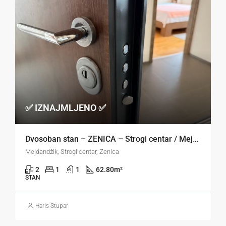
✅ IZNAJMLJENO ✅
Dvosoban stan – ZENICA – Strogi centar / Mejdandžik
Mejdandžik, Strogi centar, Zenica
2
1
1
62.80
m²
STAN
Haris Stupar