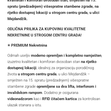
kvalitetan i komforan dvosoban stan, smješten na 15.
spratu (predzadnjem) višespratne stambene zgrade, na
rijetko dostupnoj lokaciji u strogom centru grada, u ulici
Mejdandžik.
ODLIČNA PRILIKA ZA KUPOVINU KVALITETNE
NEKRETNINE U STROGOM CENTRU GRADA!
⭐️ PREMIUM Nekretnina
Odmah useljiv
moderno opremljen i kompletno namješten
,
izuzetno kvalitetan i komforan dvosoban stan
na rijetko
dostupnoj lokaciji
, idealnoj za organizaciju porodičnog
života
u strogom centru grada
, u ulici Mejdandžik –
smješten na 15. spratu (predzadnjem) višespratne
stambene zgrade
opremljene sa dva lifta, interfonom i
invalidskom rampom
. Dodatno je osigurana
videonadzorom
kao i
RFID čitačem kartica
za kontrolisan
ulazak stanara u istu.