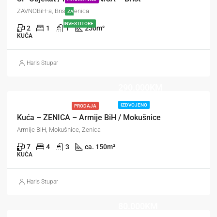
ZAVNOBiH-a, Brist, Zenica
ZA
INVESTITORE
2
1
1
250
m²
KUĆA
Haris Stupar
290.000KM
IZDVOJENO
PRODAJA
Kuća – ZENICA – Armije BiH / Mokušnice
Armije BiH, Mokušnice, Zenica
7
4
3
ca. 150
m²
KUĆA
Haris Stupar
80.000KM