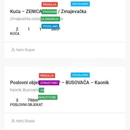
IZDVOJENO
PRODAJA
Kuća – ZENICA – Brist / Zmajevačka
POGODNO
Zmajevačka cesta, Brist, Zenica
ZA GRADNJU
POVOLJNO
2
1
1
56
m²
KUĆA
Haris Stupar
600.000KM
IZDVOJENO
PRODAJA
Poslovni objekat 796 m² – BUSOVAČA – Kaonik
ATRAKTIVNO
Kaonik, Busovača
ZA
INVESTITORE
3
796
m²
POSLOVNI OBJEKAT
Cijena
Haris Stupar
na