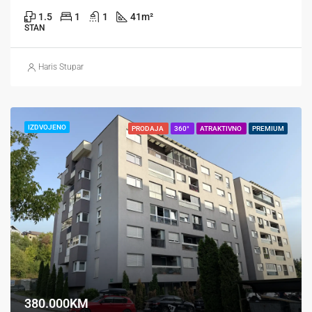
1.5
1
1
41
m²
STAN
Haris Stupar
IZDVOJENO
PRODAJA
360°
ATRAKTIVNO
PREMIUM
380.000KM