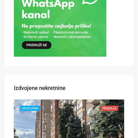
Izdvojene nekretnine
DAJA
IZDVOJENO
PRODAJA
IZD