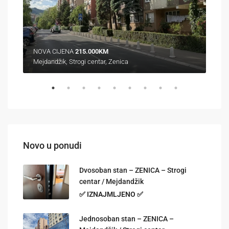
NOVA CIJENA
215.000KM
320
Mejdandžik, Strogi centar, Zenica
Gora
Novo u ponudi
Dvosoban stan – ZENICA – Strogi
centar / Mejdandžik
✅ IZNAJMLJENO ✅
Jednosoban stan – ZENICA –