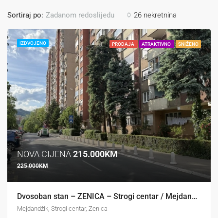
Sortiraj po:
26 nekretnina
Zadanom redoslijedu
IZDVOJENO
PRODAJA
ATRAKTIVNO
SNIŽENO
Agencija “Nekretnine FLASH” prodaje
izuzetno atraktivno, infrastrukturno
pripremljeno građevinsko zemljište veće
površine na frekventnoj...
NOVA CIJENA
215.000KM
225.000KM
Dvosoban stan – ZENICA – Strogi centar / Mejdandžik
Mejdandžik, Strogi centar, Zenica