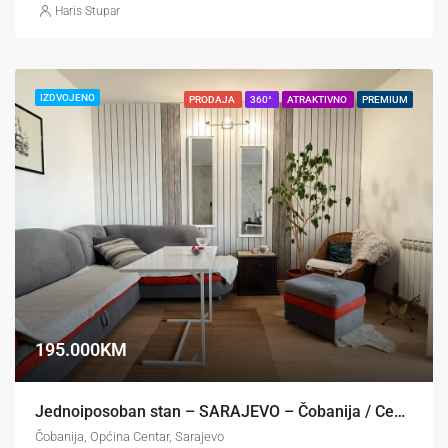
Haris Stupar
IZDVOJENO
PRODAJA
360°
ATRAKTIVNO
PREMIUM
195.000KM
Jednoiposoban stan – SARAJEVO – Čobanija / Centar
Čobanija, Općina Centar, Sarajevo