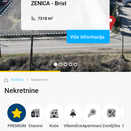
ZENICA - Brist
7318 m²
Više informacija
Početna
Nekretnine
Nekretnine
PREMIUM
Stanovi
Kuće
Vikendice
Apartmani
Zemljišta
Pros