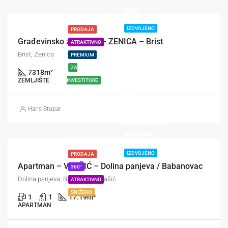
upit
IZDVOJENO
PRODAJA
Građevinsko zemljište – ZENICA – Brist
ATRAKTIVNO
Brist, Zenica
PREMIUM
ZA
7318
m²
ZEMLJIŠTE
INVESTITORE
NOVA
CIJENA
Haris Stupar
85.000KM
88.000KM
IZDVOJENO
PRODAJA
Apartman – VLAŠIĆ – Dolina panjeva / Babanovac
360°
Dolina panjeva, Babanovac, Vlašić
ATRAKTIVNO
SNIŽENO
1
1
17.19
m²
APARTMAN