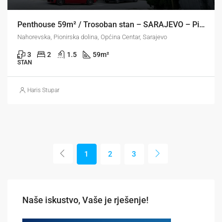
Penthouse 59m² / Trosoban stan – SARAJEVO – Pionirska dolina / Centar
Nahorevska, Pionirska dolina, Općina Centar, Sarajevo
3
2
1.5
59
m²
STAN
Haris Stupar
1
2
3
Naše iskustvo, Vaše je rješenje!