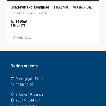
Građevinsko zemljište – TRAVNIK – Vlašić / Babanovac
Babanovac, Vlašić, Travnik
1450
m²
ZEMLJIŠTE
Haris Stupar
Radno vrijeme
Ponedjeljak - Petak
09:00-17:00
Školska 10, Zenica
+387 61 344 404