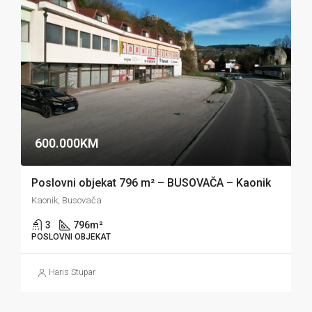
600.000KM
Poslovni objekat 796 m² – BUSOVAČA – Kaonik
Kaonik, Busovača
3
796
m²
POSLOVNI OBJEKAT
Haris Stupar