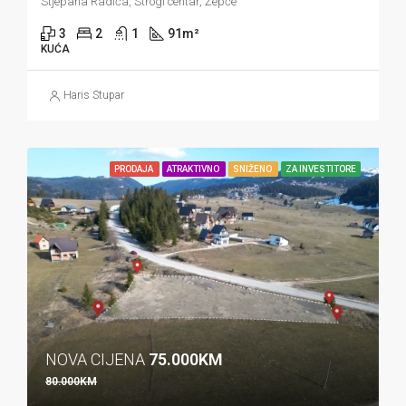
Stjepana Radića, Strogi centar, Žepče
3
2
1
91
m²
KUĆA
Haris Stupar
PRODAJA
ATRAKTIVNO
SNIŽENO
ZA INVESTITORE
NOVA CIJENA
75.000KM
80.000KM