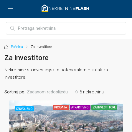
Početna
Za investitore
Za investitore
Nekretnine sa investicijskim potencijalom – kutak za
investitore.
Sortiraj po:
6 nekretnina
Zadanom redoslijedu
PRODAJA
ATRAKTIVNO
ZA INVESTITORE
IZDVOJENO