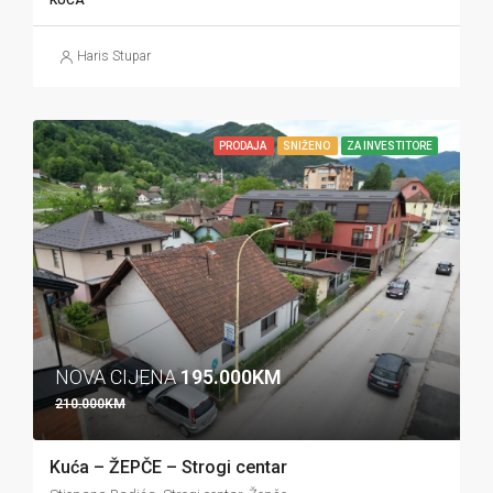
KUĆA
Haris Stupar
PRODAJA
SNIŽENO
ZA INVESTITORE
NOVA CIJENA
195.000KM
210.000KM
Kuća – ŽEPČE – Strogi centar