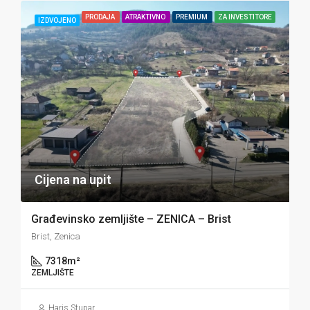
PRODAJA
ATRAKTIVNO
PREMIUM
ZA INVESTITORE
IZDVOJENO
Cijena na upit
Građevinsko zemljište – ZENICA – Brist
Brist, Zenica
7318
m²
ZEMLJIŠTE
Haris Stupar