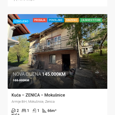
PRODAJA
POVOLJNO
SNIŽENO
ZA INVESTITORE
IZDVOJENO
NOVA CIJENA
145.000KM
155.000KM
Kuća – ZENICA – Mokušnice
Armije BiH, Mokušnice, Zenica
2
1
1
66
m²