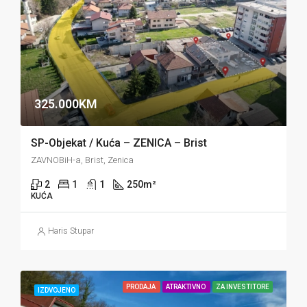
325.000KM
SP-Objekat / Kuća – ZENICA – Brist
ZAVNOBiH-a, Brist, Zenica
2
1
1
250
m²
KUĆA
Haris Stupar
PRODAJA
ATRAKTIVNO
ZA INVESTITORE
IZDVOJENO