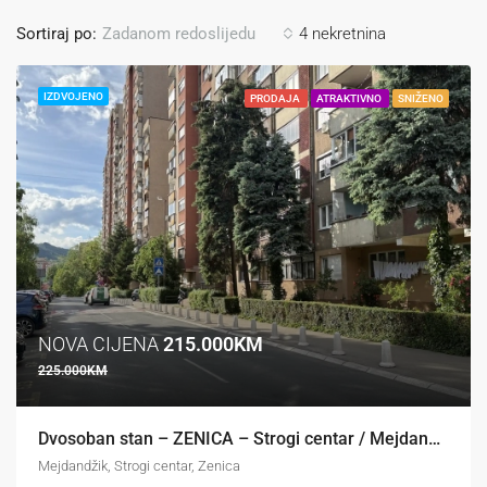
Sortiraj po:
4 nekretnina
Zadanom redoslijedu
IZDVOJENO
PRODAJA
ATRAKTIVNO
SNIŽENO
Agencija “Nekretnine FLASH” prodaje
izuzetno atraktivno, infrastrukturno
pripremljeno građevinsko zemljište veće
površine na frekventnoj...
NOVA CIJENA
215.000KM
225.000KM
Dvosoban stan – ZENICA – Strogi centar / Mejdandžik
Mejdandžik, Strogi centar, Zenica