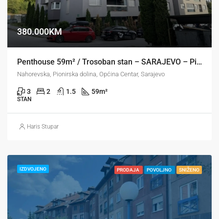
380.000KM
Penthouse 59m² / Trosoban stan – SARAJEVO – Pionirska dolina / Centar
Nahorevska, Pionirska dolina, Općina Centar, Sarajevo
3
2
1.5
59
m²
STAN
Haris Stupar
IZDVOJENO
PRODAJA
POVOLJNO
SNIŽENO