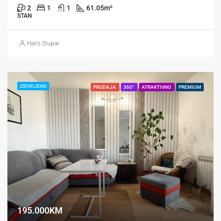
2
1
1
61.05
m²
STAN
Haris Stupar
IZDVOJENO
PRODAJA
360°
ATRAKTIVNO
PREMIUM
195.000KM