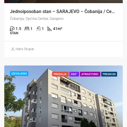
Jednoiposoban stan – SARAJEVO – Čobanija / Centar
Čobanija, Općina Centar, Sarajevo
1.5
1
1
41
m²
STAN
Haris Stupar
IZDVOJENO
PRODAJA
360°
ATRAKTIVNO
PREMIUM