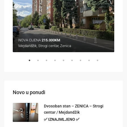
NOVA CIJENA
215.000KM
320
Mejdandžik, Strogi centar, Zenica
Gora
Novo u ponudi
Dvosoban stan – ZENICA – Strogi
centar / Mejdandžik
✅ IZNAJMLJENO ✅