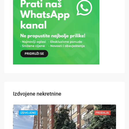
Izdvojene nekretnine
DAJA
IZDVOJENO
PRODAJA
IZD