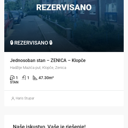
🔒 REZERVISANO 🔒
Jednosoban stan – ZENICA – Klopče
Hadžije Mazića put, Klopče, Zenica
1
1
47.30
m²
STAN
Haris Stupar
Naše iskustvo, Vaše je rješenje!