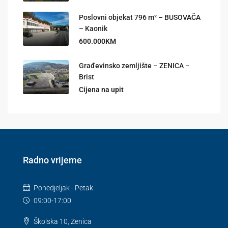
Poslovni objekat 796 m² – BUSOVAČA
– Kaonik
600.000KM
Građevinsko zemljište – ZENICA –
Brist
Cijena na upit
Radno vrijeme
Ponedjeljak - Petak
09:00-17:00
Školska 10, Zenica