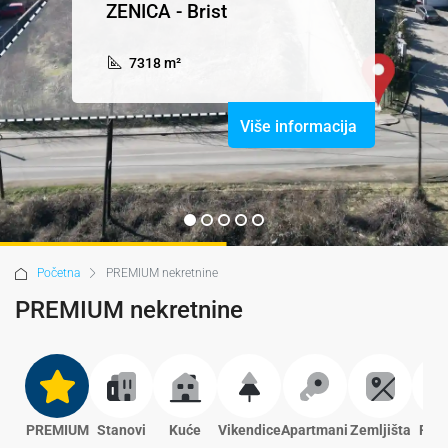
ZENICA - Brist
7318 m²
Više informacija
Početna
PREMIUM nekretnine
PREMIUM nekretnine
PREMIUM
Stanovi
Kuće
Vikendice
Apartmani
Zemljišta
Pros