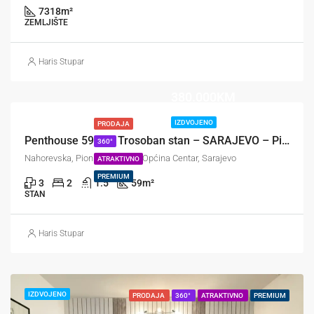
7318
m²
ZEMLJIŠTE
Haris Stupar
380.000KM
IZDVOJENO
PRODAJA
Penthouse 59m² / Trosoban stan – SARAJEVO – Pionirska dolina / Centar
360°
Nahorevska, Pionirska dolina, Općina Centar, Sarajevo
ATRAKTIVNO
PREMIUM
3
2
1.5
59
m²
STAN
Haris Stupar
IZDVOJENO
PRODAJA
360°
ATRAKTIVNO
PREMIUM