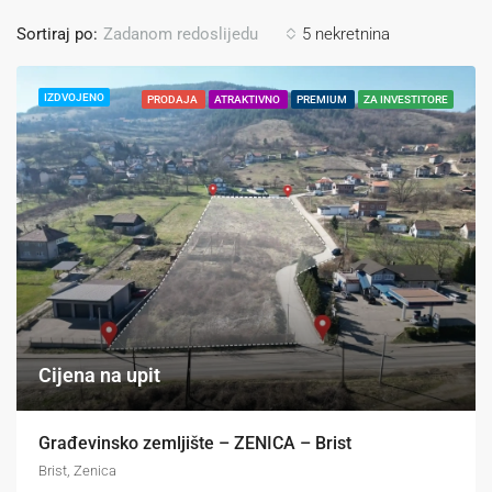
Sortiraj po:
5 nekretnina
Zadanom redoslijedu
IZDVOJENO
PRODAJA
ATRAKTIVNO
PREMIUM
ZA INVESTITORE
Agencija “Nekretnine FLASH” prodaje
izuzetno atraktivno, infrastrukturno
pripremljeno građevinsko zemljište veće
površine na frekventnoj...
Cijena na upit
Građevinsko zemljište – ZENICA – Brist
Brist, Zenica