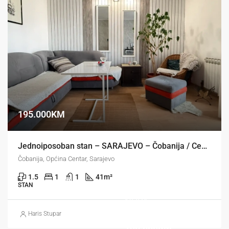
195.000KM
Jednoiposoban stan – SARAJEVO – Čobanija / Centar
Čobanija, Općina Centar, Sarajevo
1.5
1
1
41
m²
STAN
NOVA
CIJENA
Haris Stupar
135.000KM