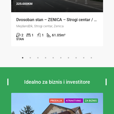
225.000KM
Dvosoban stan – ZENICA – Strogi centar / Mejdandžik
Mejdandžik, Strogi centar, Zenica
2
1
1
61.05
m²
STAN
Idealno za biznis i investitore
PRODAJA
ATRAKTIVNO
ZA BIZNIS