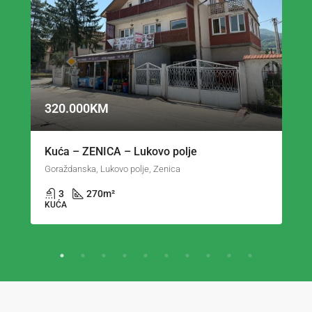
320.000KM
Kuća – ZENICA – Lukovo polje
Goraždanska, Lukovo polje, Zenica
3
270
m²
KUĆA