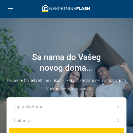
Sa nama do Vašeg
novog doma...
Izaberite tip nekretnine i lokaciju kako biste započeli sa potragom
Vaše iduće nekretnine.
Tip nekretnine
Lokacija