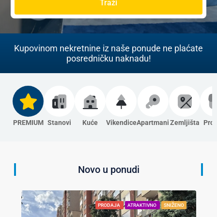
Traži
Kupovinom nekretnine iz naše ponude ne plaćate
posredničku naknadu!
PREMIUM
Stanovi
Kuće
Vikendice
Apartmani
Zemljišta
Pros
Novo u ponudi
PRODAJA
ATRAKTIVNO
SNIŽENO