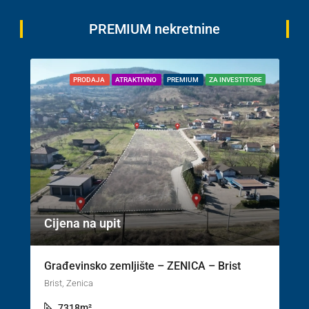
PREMIUM nekretnine
PRODAJA
ATRAKTIVNO
PREMIUM
ZA INVESTITORE
Cijena na upit
Građevinsko zemljište – ZENICA – Brist
Brist, Zenica
7318
m²