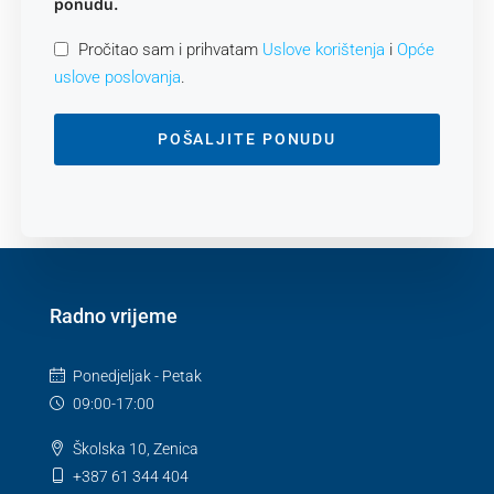
ponudu.
Pročitao sam i prihvatam
Uslove korištenja
i
Opće
uslove poslovanja
.
POŠALJITE PONUDU
Radno vrijeme
Ponedjeljak - Petak
09:00-17:00
Školska 10, Zenica
+387 61 344 404