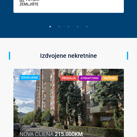
ZEMLJIŠTE
Izdvojene nekretnine
IZDVOJENO
PRODAJA
ATRAKTIVNO
SNIŽENO
NOVA CIJENA
215.000KM