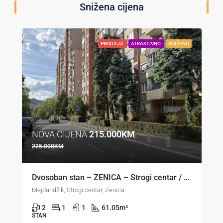
Snižena cijena
PRODAJA
ATRAKTIVNO
SNIŽENO
NOVA CIJENA
215.000KM
225.000KM
Dvosoban stan – ZENICA – Strogi centar / Mejdandžik
Mejdandžik, Strogi centar, Zenica
2
1
1
61.05
m²
STAN