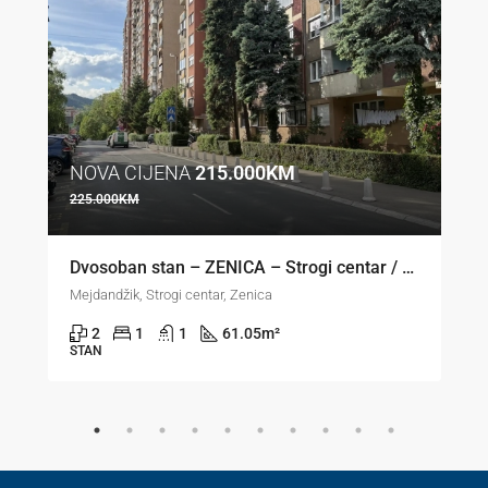
NOVA CIJENA
215.000KM
225.000KM
Dvosoban stan – ZENICA – Strogi centar / Mejdandžik
Mejdandžik, Strogi centar, Zenica
2
1
1
61.05
m²
STAN