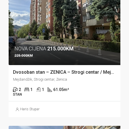
NOVA CIJENA
215.000KM
225.000KM
Dvosoban stan – ZENICA – Strogi centar / Mejdandžik
Mejdandžik, Strogi centar, Zenica
2
1
1
61.05
m²
STAN
Haris Stupar