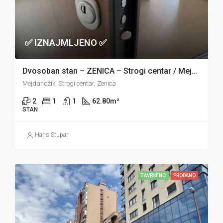
✅ IZNAJMLJENO ✅
Dvosoban stan – ZENICA – Strogi centar / Mejdandžik
Mejdandžik, Strogi centar, Zenica
2
1
1
62.80
m²
STAN
Haris Stupar
ZAVRŠENO
PRODANO