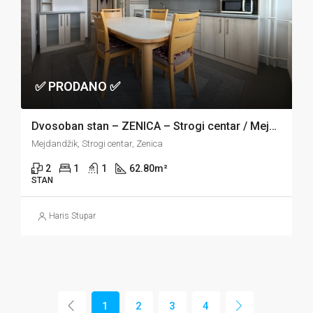
✅ PRODANO ✅
Dvosoban stan – ZENICA – Strogi centar / Mejdandžik
Mejdandžik, Strogi centar, Zenica
2
1
1
62.80
m²
STAN
Haris Stupar
1
2
3
4