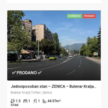
ZAVRŠENO
PRODANO
✅ PRODANO ✅
Jednoiposoban stan – ZENICA – Bulevar Kralja Tvrtka
Bulevar Kralja Tvrtka I, Zenica
1.5
1
1
44.07
m²
STAN