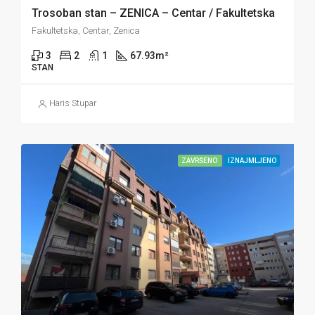
Trosoban stan – ZENICA – Centar / Fakultetska
Fakultetska, Centar, Zenica
3
2
1
67.93
m²
STAN
Haris Stupar
ZAVRŠENO
IZNAJMLJENO