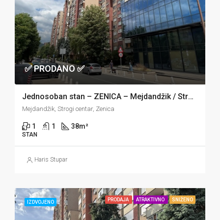
✅ PRODANO ✅
Jednosoban stan – ZENICA – Mejdandžik / Strogi centar
Mejdandžik, Strogi centar, Zenica
1
1
38
m²
STAN
Haris Stupar
PRODAJA
ATRAKTIVNO
SNIŽENO
IZDVOJENO