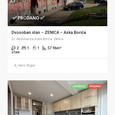
✅ PRODANO ✅
Dvosoban stan – ZENICA – Aska Borića
Dr. Abdulaziza Aska Borića, Zenica
2
1
1
57.96
m²
STAN
Haris Stupar
ZAVRŠENO
PRODANO