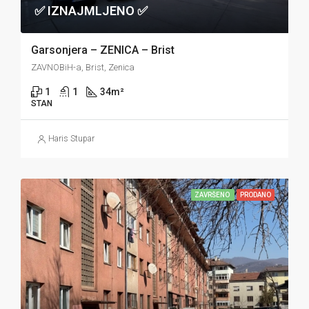
✅ IZNAJMLJENO ✅
Garsonjera – ZENICA – Brist
ZAVNOBiH-a, Brist, Zenica
1
1
34
m²
STAN
Haris Stupar
ZAVRŠENO
PRODANO