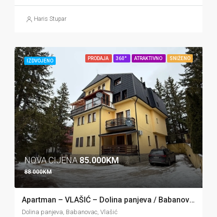
Haris Stupar
PRODAJA
360°
ATRAKTIVNO
SNIŽENO
IZDVOJENO
NOVA CIJENA
85.000KM
88.000KM
Apartman – VLAŠIĆ – Dolina panjeva / Babanovac
Dolina panjeva, Babanovac, Vlašić