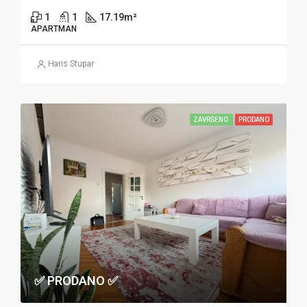
1
1
17.19
m²
APARTMAN
Haris Stupar
ZAVRŠENO
PRODANO
✅ PRODANO ✅