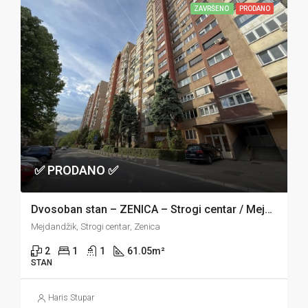
ZAVRŠENO
PRODANO
✅ PRODANO ✅
Dvosoban stan – ZENICA – Strogi centar / Mejdandžik
Mejdandžik, Strogi centar, Zenica
2
1
1
61.05
m²
STAN
Haris Stupar