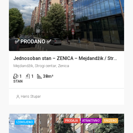
✅ PRODANO ✅
Jednosoban stan – ZENICA – Mejdandžik / Strogi centar
Mejdandžik, Strogi centar, Zenica
1
1
38
m²
STAN
Haris Stupar
PRODAJA
ATRAKTIVNO
SNIŽENO
IZDVOJENO