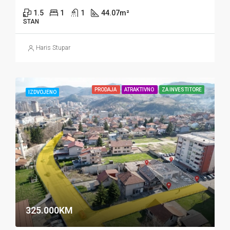
1.5
1
1
44.07
m²
STAN
Haris Stupar
PRODAJA
ATRAKTIVNO
ZA INVESTITORE
IZDVOJENO
325.000KM