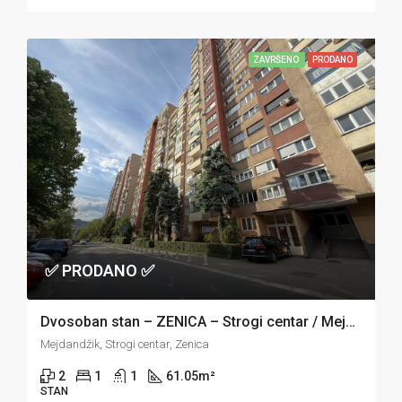
ZAVRŠENO
PRODANO
✅ PRODANO ✅
Dvosoban stan – ZENICA – Strogi centar / Mejdandžik
Mejdandžik, Strogi centar, Zenica
2
1
1
61.05
m²
STAN