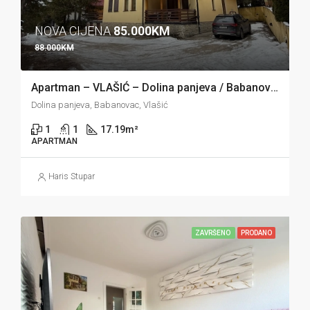
NOVA CIJENA
85.000KM
88.000KM
Apartman – VLAŠIĆ – Dolina panjeva / Babanovac
Dolina panjeva, Babanovac, Vlašić
1
1
17.19
m²
APARTMAN
Haris Stupar
ZAVRŠENO
PRODANO