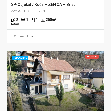
SP-Objekat / Kuća – ZENICA – Brist
ZAVNOBiH-a, Brist, Zenica
2
1
1
250
m²
KUĆA
Haris Stupar
PRODAJA
IZDVOJENO