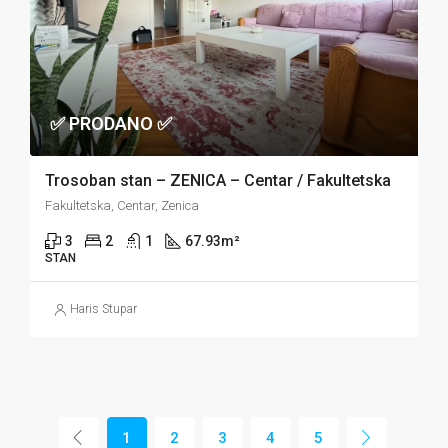
✅ PRODANO ✅
Trosoban stan – ZENICA – Centar / Fakultetska
Fakultetska, Centar, Zenica
3
2
1
67.93
m²
STAN
Haris Stupar
1
2
3
4
5