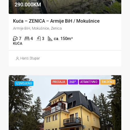
290.000KM
Kuća – ZENICA – Armije BiH / Mokušnice
Armije BiH, Mokušnice, Zenica
7
4
3
ca. 150
m²
KUĆA
Haris Stupar
PRODAJA
360°
ATRAKTIVNO
SNIŽENO
IZDVOJENO