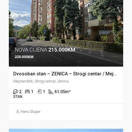
NOVA CIJENA
215.000KM
225.000KM
Dvosoban stan – ZENICA – Strogi centar / Mejdandžik
Mejdandžik, Strogi centar, Zenica
2
1
1
61.05
m²
STAN
Haris Stupar