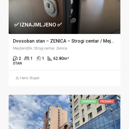
✅ IZNAJMLJENO ✅
Dvosoban stan – ZENICA – Strogi centar / Mejdandžik
Mejdandžik, Strogi centar, Zenica
2
1
1
62.80
m²
STAN
Haris Stupar
ZAVRŠENO
PRODANO