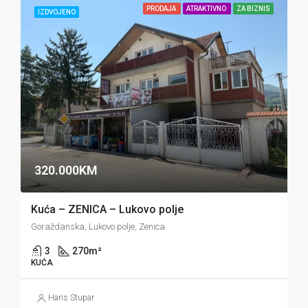
PRODAJA
ATRAKTIVNO
ZA BIZNIS
IZDVOJENO
320.000KM
Kuća – ZENICA – Lukovo polje
Goraždanska, Lukovo polje, Zenica
3
270
m²
KUĆA
Haris Stupar