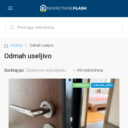
Početna
Odmah useljivo
Odmah useljivo
Sortiraj po:
49 nekretnina
Zadanom redoslijedu
ZAVRŠENO
IZNAJMLJENO