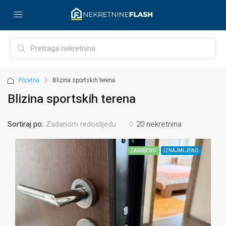
Početna
Blizina sportskih terena
Blizina sportskih terena
Sortiraj po:
20 nekretnina
Zadanom redoslijedu
ZAVRŠENO
IZNAJMLJENO