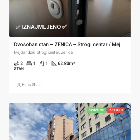
✅ IZNAJMLJENO ✅
Dvosoban stan – ZENICA – Strogi centar / Mejdandžik
Mejdandžik, Strogi centar, Zenica
2
1
1
62.80
m²
STAN
Haris Stupar
ZAVRŠENO
PRODANO