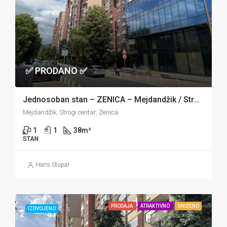
✅ PRODANO ✅
Jednosoban stan – ZENICA – Mejdandžik / Strogi centar
Mejdandžik, Strogi centar, Zenica
1
1
38
m²
STAN
Haris Stupar
PRODAJA
ATRAKTIVNO
SNIŽENO
IZDVOJENO