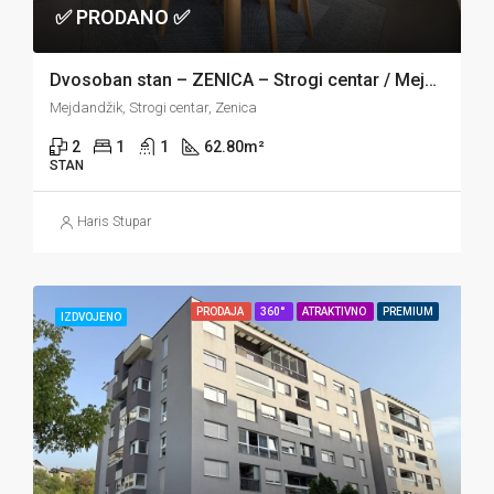
✅ PRODANO ✅
Dvosoban stan – ZENICA – Strogi centar / Mejdandžik
Mejdandžik, Strogi centar, Zenica
2
1
1
62.80
m²
STAN
Haris Stupar
PRODAJA
360°
ATRAKTIVNO
PREMIUM
IZDVOJENO