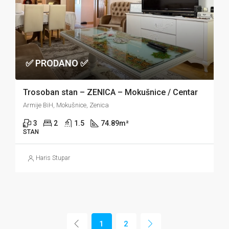
✅ PRODANO ✅
Trosoban stan – ZENICA – Mokušnice / Centar
Armije BiH, Mokušnice, Zenica
3
2
1.5
74.89
m²
STAN
Haris Stupar
1
2