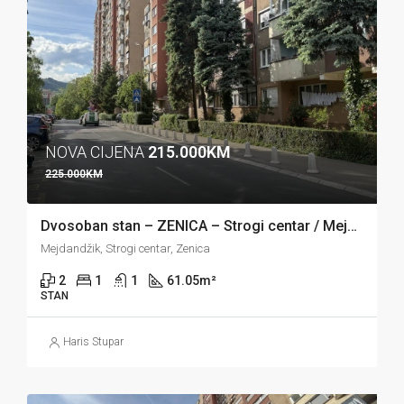
NOVA CIJENA
215.000KM
225.000KM
Dvosoban stan – ZENICA – Strogi centar / Mejdandžik
Mejdandžik, Strogi centar, Zenica
2
1
1
61.05
m²
STAN
Haris Stupar