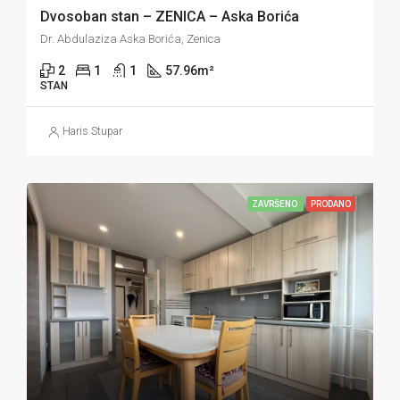
Dvosoban stan – ZENICA – Aska Borića
Dr. Abdulaziza Aska Borića, Zenica
2
1
1
57.96
m²
STAN
Haris Stupar
ZAVRŠENO
PRODANO