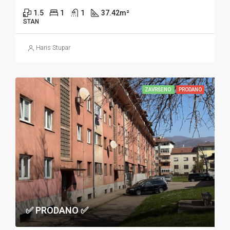
1.5
1
1
37.42
m²
STAN
Haris Stupar
ZAVRŠENO
PRODANO
✅ PRODANO ✅