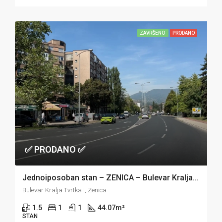
ZAVRŠENO
PRODANO
✅ PRODANO ✅
Jednoiposoban stan – ZENICA – Bulevar Kralja Tvrtka
Bulevar Kralja Tvrtka I, Zenica
1.5
1
1
44.07
m²
STAN