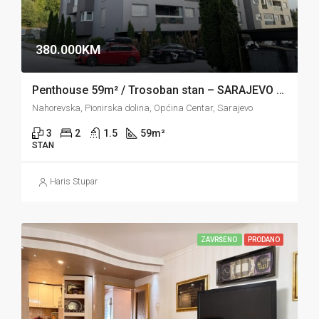
380.000KM
Penthouse 59m² / Trosoban stan – SARAJEVO – Pionirska dolina / Centar
Nahorevska, Pionirska dolina, Općina Centar, Sarajevo
3
2
1.5
59
m²
STAN
Haris Stupar
ZAVRŠENO
PRODANO