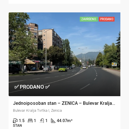
ZAVRŠENO
PRODANO
✅ PRODANO ✅
Jednoiposoban stan – ZENICA – Bulevar Kralja Tvrtka
Bulevar Kralja Tvrtka I, Zenica
1.5
1
1
44.07
m²
STAN