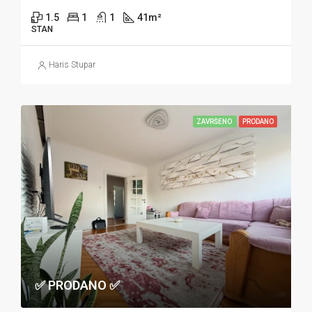
1.5
1
1
41
m²
STAN
Haris Stupar
ZAVRŠENO
PRODANO
✅ PRODANO ✅