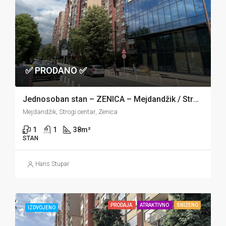
✅ PRODANO ✅
Jednosoban stan – ZENICA – Mejdandžik / Strogi centar
Mejdandžik, Strogi centar, Zenica
1
1
38
m²
STAN
Haris Stupar
PRODAJA
ATRAKTIVNO
SNIŽENO
IZDVOJENO