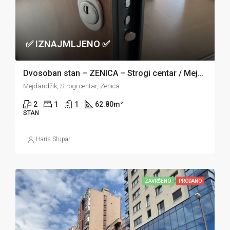
✅ IZNAJMLJENO ✅
Dvosoban stan – ZENICA – Strogi centar / Mejdandžik
Mejdandžik, Strogi centar, Zenica
2
1
1
62.80
m²
STAN
Haris Stupar
ZAVRŠENO
PRODANO