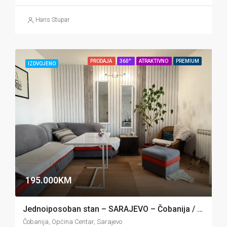
Haris Stupar
PRODAJA
360°
ATRAKTIVNO
PREMIUM
IZDVOJENO
195.000KM
Jednoiposoban stan – SARAJEVO – Čobanija / Centar
Čobanija, Općina Centar, Sarajevo