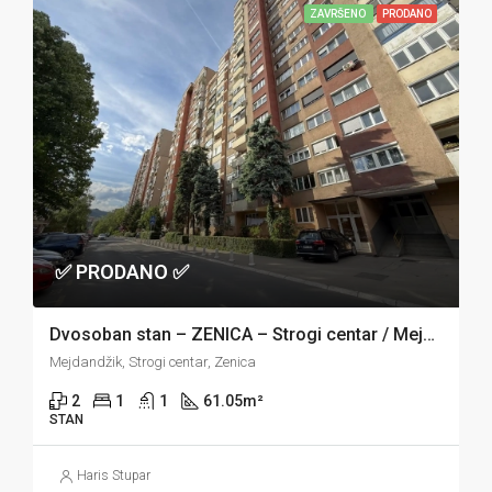
ZAVRŠENO
PRODANO
✅ PRODANO ✅
Dvosoban stan – ZENICA – Strogi centar / Mejdandžik
Mejdandžik, Strogi centar, Zenica
2
1
1
61.05
m²
STAN
Haris Stupar