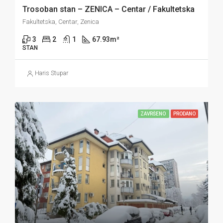
Trosoban stan – ZENICA – Centar / Fakultetska
Fakultetska, Centar, Zenica
3
2
1
67.93
m²
STAN
Haris Stupar
ZAVRŠENO
PRODANO