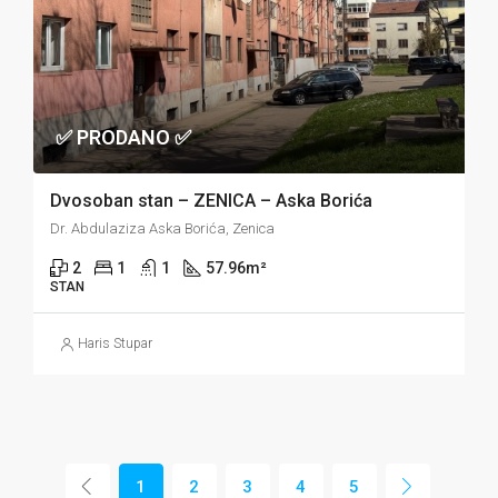
✅ PRODANO ✅
Dvosoban stan – ZENICA – Aska Borića
Dr. Abdulaziza Aska Borića, Zenica
2
1
1
57.96
m²
STAN
Haris Stupar
1
2
3
4
5