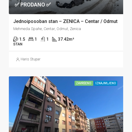
✅ PRODANO ✅
Jednoiposoban stan – ZENICA – Centar / Odmut
Mehmeda Spahe, Centar, Odmut, Zenica
1.5
1
1
37.42
m²
STAN
Haris Stupar
ZAVRŠENO
IZNAJMLJENO