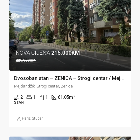
NOVA CIJENA
215.000KM
225.000KM
Dvosoban stan – ZENICA – Strogi centar / Mejdandžik
Mejdandžik, Strogi centar, Zenica
2
1
1
61.05
m²
STAN
Haris Stupar