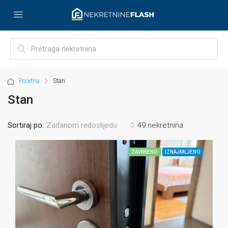
Početna
Stan
Stan
Sortiraj po:
49 nekretnina
Zadanom redoslijedu
ZAVRŠENO
IZNAJMLJENO