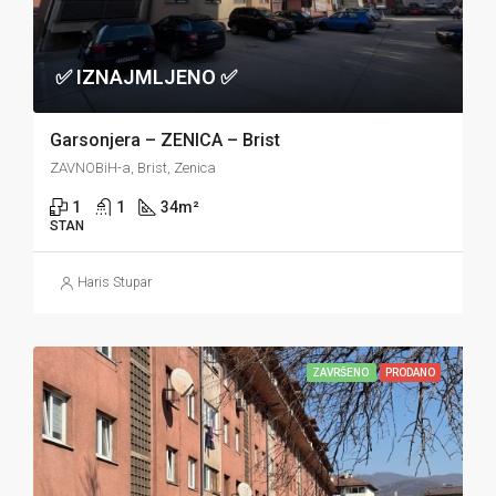
✅ IZNAJMLJENO ✅
Garsonjera – ZENICA – Brist
ZAVNOBiH-a, Brist, Zenica
1
1
34
m²
STAN
Haris Stupar
ZAVRŠENO
PRODANO