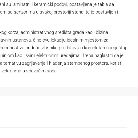
eni su laminatni i keramički podovi, postavljena je tabla sa
 sa senzorima u svakoj prostoriji stana, te je postavljen i
skog korza, administrativnog središta grada kao i blizina
, javnih ustanova, čine ovu lokaciju idealnim mjestom za
pogodnost za buduće vlasnike predstavlja i kompletan namještaj
hinjom kao i svim električnim uređajima. Treba naglastiti da je
alternativu zagrijavanja i hlađenja stambenog prostora, koristi
onvektorima u spavaćim soba.