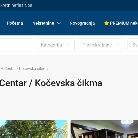
kretnineflash.ba
Početna
Nekretnine
Novogradnja
PREMIUM nekr
Kategorija
Tip nekretnine
Sv
 – Centar / Kočevska čikma
Centar / Kočevska čikma