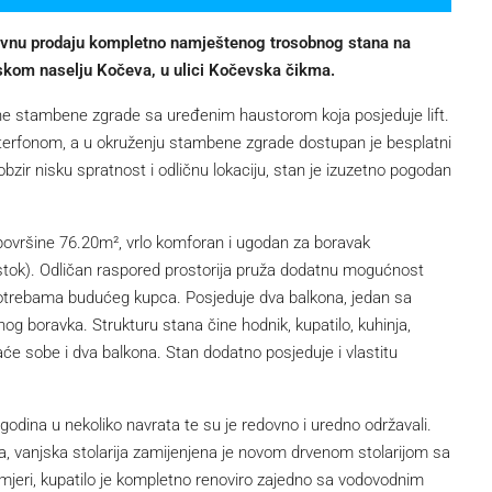
ivnu prodaju kompletno namještenog trosobnog stana na
dskom naselju Kočeva, u ulici Kočevska čikma.
ne stambene zgrade sa uređenim haustorom koja posjeduje lift.
terfonom, a u okruženju stambene zgrade dostupan je besplatni
obzir nisku spratnost i odličnu lokaciju, stan je izuzetno pogodan
površine 76.20m², vrlo komforan i ugodan za boravak
– istok). Odličan raspored prostorija pruža dodatnu mogućnost
trebama budućeg kupca. Posjeduje dva balkona, jedan sa
og boravka. Strukturu stana čine hodnik, kupatilo, kuhinja,
aće sobe i dva balkona. Stan dodatno posjeduje i vlastitu
 godina u nekoliko navrata te su je redovno i uredno održavali.
a, vanjska stolarija zamijenjena je novom drvenom stolarijom sa
 mjeri, kupatilo je kompletno renoviro zajedno sa vodovodnim