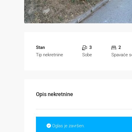
Stan
3
2
Tip nekretnine
Sobe
Spavaće s
Opis nekretnine
Oglas je završen.