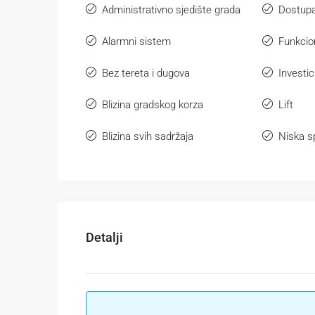
Administrativno sjedište grada
Dostupa
Alarmni sistem
Funkcio
Bez tereta i dugova
Investici
Blizina gradskog korza
Lift
Blizina svih sadržaja
Niska s
Detalji