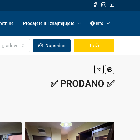
etnine
Prodajete ili iznajmljujete
Info
i gradovi
Napredno
Traži
✅ PRODANO ✅