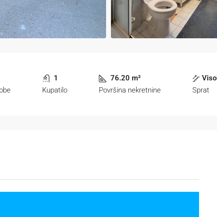
1
76.20 m²
Viso
obe
Kupatilo
Površina nekretnine
Sprat