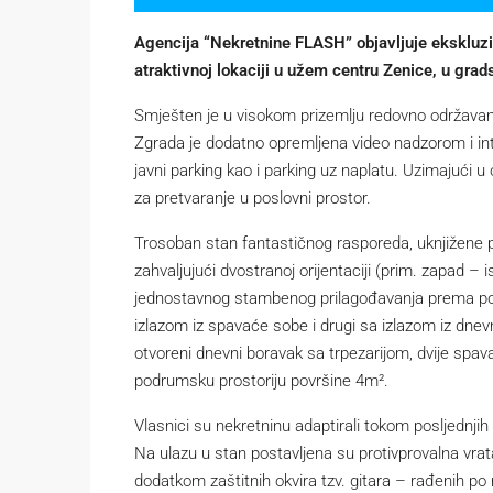
Agencija “Nekretnine FLASH” objavljuje ekskluz
atraktivnoj lokaciji u užem centru Zenice, u gra
Smješten je u visokom prizemlju redovno održava
Zgrada je dodatno opremljena video nadzorom i in
javni parking kao i parking uz naplatu. Uzimajući u 
za pretvaranje u poslovni prostor.
Trosoban stan fantastičnog rasporeda, uknjižene 
zahvaljujući dvostranoj orijentaciji (prim. zapad 
jednostavnog stambenog prilagođavanja prema po
izlazom iz spavaće sobe i drugi sa izlazom iz dnevn
otvoreni dnevni boravak sa trpezarijom, dvije spav
podrumsku prostoriju površine 4m².
Vlasnici su nekretninu adaptirali tokom posljednjih
Na ulazu u stan postavljena su protivprovalna vrat
dodatkom zaštitnih okvira tzv. gitara – rađenih po