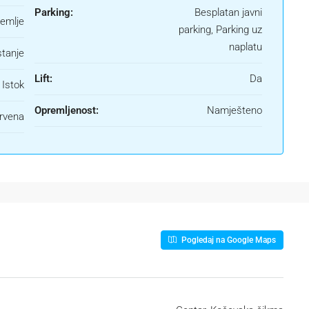
Parking:
Besplatan javni
zemlje
parking, Parking uz
naplatu
stanje
Lift:
Da
 Istok
Opremljenost:
Namješteno
rvena
Pogledaj na Google Maps