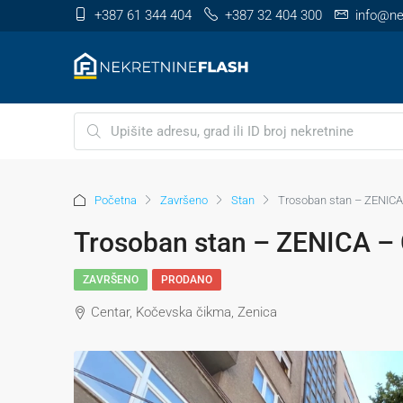
+387 61 344 404
+387 32 404 300
info@ne
Početna
Završeno
Stan
Trosoban stan – ZENICA
Trosoban stan – ZENICA – 
ZAVRŠENO
PRODANO
Centar, Kočevska čikma, Zenica