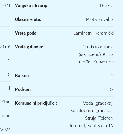
0071
Vanjska stolarija:
Drvena
Ulazna vrata:
Protivprovalna
Vrsta poda:
Laminatni, Keramički
20 m²
Vrsta grijanja:
Gradsko grijanje
(isključeno), Klima
2
uređaj, Konvektori
3
Balkon:
2
1
Podrum:
Da
Stan
Komunalni priključci:
Voda (gradska),
Kanalizacija (gradska),
ršeno
Struja, Telefon,
Internet, Kablovksa TV
/2024