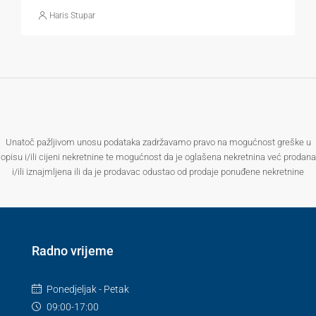
Haris Stupar
Unatoč pažljivom unosu podataka zadržavamo pravo na mogućnost greške u
opisu i/ili cijeni nekretnine te mogućnost da je oglašena nekretnina već prodana
i/ili iznajmljena ili da je prodavac odustao od prodaje ponuđene nekretnine
Radno vrijeme
Ponedjeljak - Petak
09:00-17:00