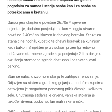
pogodnim za samce i starije osobe kao i za osobe sa
poteškoćama u kretanju.
Garsonjera uknjižene površine 26.70m², sjeverne
orijentacije, dodatno posjeduje balkon – loggiu stvarne
površine 2.40m² sa izlazom iz dnevnog boravka. Strukturu
stana čine hodnik, kupatilo te dnevni boravak sa kuhinjom
kao i balkon. Smješten je u visokom prizemlju redovno
održavane stambene zgrade koja posjeduje 2 lifta dok je u
okruženju stambene zgrade dostupan i besplatan javni
parking.
Stan se nalazi u izvornom stanju te zahtijeva renoviranje.
Odjavljen sa sistema gradskog grijanja, a budućim kupcima
ostavljena je mogućnost ponovnog priključivanja ukoliko to
žele. Unutrašnja stolarija je drvena, vanjska stolarija je
također drvena, podovi su laminatni i keramički.
Odlična lokacija i dostupnost svih potrebnih sadržaja kao i