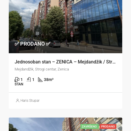
✅ PRODANO ✅
Jednosoban stan – ZENICA – Mejdandžik / Strogi centar
Mejdandžik, Strogi centar, Zenica
1
1
38
m²
STAN
Haris Stupar
ZAVRŠENO
PRODANO