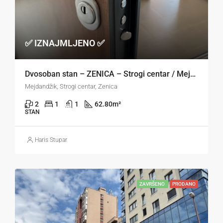
✅ IZNAJMLJENO ✅
Dvosoban stan – ZENICA – Strogi centar / Mejdandžik
Mejdandžik, Strogi centar, Zenica
2
1
1
62.80
m²
STAN
Haris Stupar
ZAVRŠENO
PRODANO