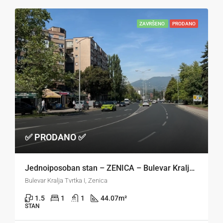
ZAVRŠENO
PRODANO
✅ PRODANO ✅
Jednoiposoban stan – ZENICA – Bulevar Kralja Tvrtka
Bulevar Kralja Tvrtka I, Zenica
1.5
1
1
44.07
m²
STAN