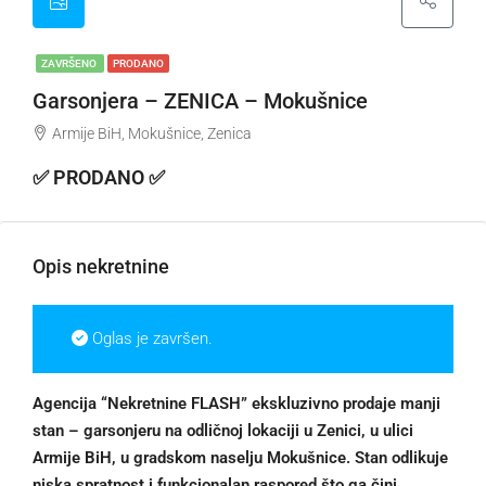
ZAVRŠENO
PRODANO
Garsonjera – ZENICA – Mokušnice
Armije BiH, Mokušnice, Zenica
✅ PRODANO ✅
Opis nekretnine
Oglas je završen.
Agencija “Nekretnine FLASH” ekskluzivno prodaje manji
stan – garsonjeru na odličnoj lokaciji u Zenici, u ulici
Armije BiH, u gradskom naselju Mokušnice. Stan odlikuje
niska spratnost i funkcionalan raspored što ga čini