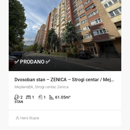
✅ PRODANO ✅
Dvosoban stan – ZENICA – Strogi centar / Mejdandžik
Mejdandžik, Strogi centar, Zenica
2
1
1
61.05
m²
STAN
Haris Stupar