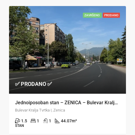
ZAVRŠENO
PRODANO
✅ PRODANO ✅
Jednoiposoban stan – ZENICA – Bulevar Kralja Tvrtka
Bulevar Kralja Tvrtka I, Zenica
1.5
1
1
44.07
m²
STAN