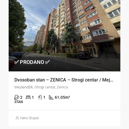
✅ PRODANO ✅
Dvosoban stan – ZENICA – Strogi centar / Mejdandžik
Mejdandžik, Strogi centar, Zenica
2
1
1
61.05
m²
STAN
Haris Stupar