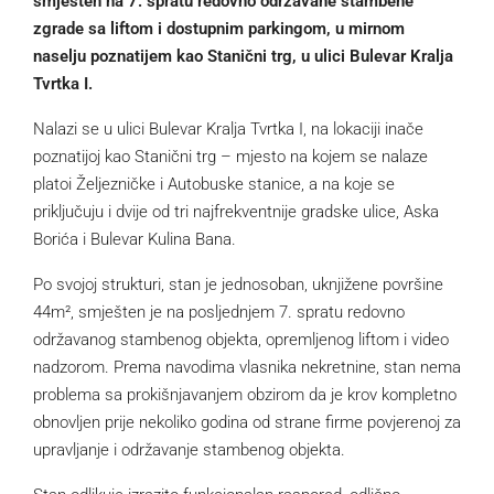
smješten na 7. spratu redovno održavane stambene
zgrade sa liftom i dostupnim parkingom, u mirnom
naselju poznatijem kao Stanični trg, u ulici Bulevar Kralja
Tvrtka I.
Nalazi se u ulici Bulevar Kralja Tvrtka I, na lokaciji inače
poznatijoj kao Stanični trg – mjesto na kojem se nalaze
platoi Željezničke i Autobuske stanice, a na koje se
priključuju i dvije od tri najfrekventnije gradske ulice, Aska
Borića i Bulevar Kulina Bana.
Po svojoj strukturi, stan je jednosoban, uknjižene površine
44m², smješten je na posljednjem 7. spratu redovno
održavanog stambenog objekta, opremljenog liftom i video
nadzorom. Prema navodima vlasnika nekretnine, stan nema
problema sa prokišnjavanjem obzirom da je krov kompletno
obnovljen prije nekoliko godina od strane firme povjerenoj za
upravljanje i održavanje stambenog objekta.