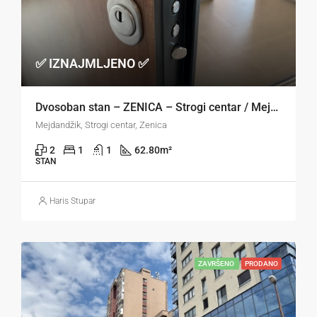
✅ IZNAJMLJENO ✅
Dvosoban stan – ZENICA – Strogi centar / Mejdandžik
Mejdandžik, Strogi centar, Zenica
2
1
1
62.80
m²
STAN
Haris Stupar
ZAVRŠENO
PRODANO