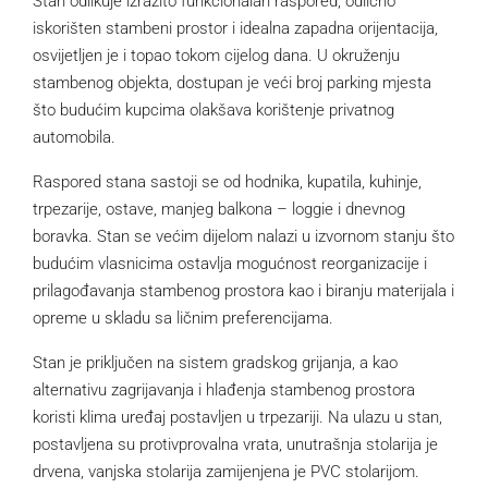
Stan odlikuje izrazito funkcionalan raspored, odlično
iskorišten stambeni prostor i idealna zapadna orijentacija,
osvijetljen je i topao tokom cijelog dana. U okruženju
stambenog objekta, dostupan je veći broj parking mjesta
što budućim kupcima olakšava korištenje privatnog
automobila.
Raspored stana sastoji se od hodnika, kupatila, kuhinje,
trpezarije, ostave, manjeg balkona – loggie i dnevnog
boravka. Stan se većim dijelom nalazi u izvornom stanju što
budućim vlasnicima ostavlja mogućnost reorganizacije i
prilagođavanja stambenog prostora kao i biranju materijala i
opreme u skladu sa ličnim preferencijama.
Stan je priključen na sistem gradskog grijanja, a kao
alternativu zagrijavanja i hlađenja stambenog prostora
koristi klima uređaj postavljen u trpezariji. Na ulazu u stan,
postavljena su protivprovalna vrata, unutrašnja stolarija je
drvena, vanjska stolarija zamijenjena je PVC stolarijom.