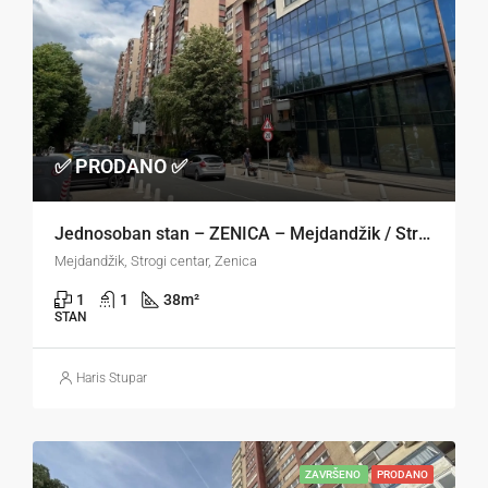
✅ PRODANO ✅
Jednosoban stan – ZENICA – Mejdandžik / Strogi centar
Mejdandžik, Strogi centar, Zenica
1
1
38
m²
STAN
Haris Stupar
ZAVRŠENO
PRODANO