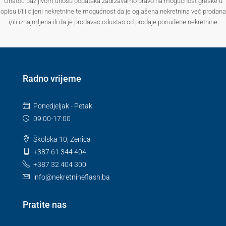
Unatoč pažljivom unosu podataka zadržavamo pravo na mogućnost greške u
opisu i/ili cijeni nekretnine te mogućnost da je oglašena nekretnina već prodana
i/ili iznajmljena ili da je prodavac odustao od prodaje ponuđene nekretnine
Radno vrijeme
Ponedjeljak - Petak
09:00-17:00
Školska 10, Zenica
+387 61 344 404
+387 32 404 300
info@nekretnineflash.ba
Pratite nas