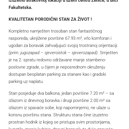
izuzetno atraktivnoj lokaciji u užem centru Zenice, u ulici
Fakultetska.
KVALITETAN PORODIČNI STAN ZA ŽIVOT !
Kompletno namješten trosoban stan fantastičnog
rasporeda, uknjižene površine 67.93 m², vrlo komforan i
ugodan za boravak zahvaljujući svojoj trostranoj orijentaciji
(prim. jugozapad – sjeveroistok – sjeverozapad)
. Smješten
je na 2. spratu redovno održavane manje stambeno-
poslovne zgrade, u čijem je neposrednom okruženju
dostupan besplatan parking za stanare kao i gradski
parking uz naplatu.
Stan posjeduje dva balkona, jedan površine 7.20 m² – sa
izlazom iz dnevnog boravka i drugi površine 2.00 m² sa
izlazom iz spavaće sobe, koji napominjemo, ne ulaze u
korisnu površinu stana. Strukturu stana čine izuzetno
prostran hodnik iz kojeg se pristupa svim prostorijama,