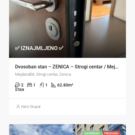
✅ IZNAJMLJENO ✅
Dvosoban stan – ZENICA – Strogi centar / Mejdandžik
Mejdandžik, Strogi centar, Zenica
2
1
1
62.80
m²
STAN
Haris Stupar
ZAVRŠENO
PRODANO