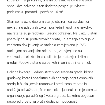
kupatilo, manja kuhinja, dnevni boravak, te dvije spavaće
sobe i dva balkona. Stan dodatno posjeduje i vlastitu
podrumsku prostoriju površine 16 m².
Stan se nalazi u dobrom stanju obzirom da su vlasnici
nekretninu adaptirali tokom posljednjih godina u nekoliko
navrata te su je redovno i uredno održavali. Na ulazu u stan
postavljena su protivprovalna vrata, unutrašnja stolarija je
zadržana dok je vanjska stolarija zamijenjena je PVC
stolarijom sa vanjskim roletnama, zamijenjene su
vodovodne i elektro instalacije, te je postavljen i klima
uređaj. Podovi u stanu su parketni, laminatni i keramički.
Odlična lokacija u administrativnog središtu grada, blizina
gradskog korza i apsolutno svih sadržaja poput osnovnih i
srednjih škola, javnih ustanova i preduzeća te ostalih
sadržaja od važnosti, čine ovu lokaciju idealnim mjestom za
organizaciju porodičnog života u gradu. Izuzetno pogodan
raspored prostorija pruža dodatnu mogućnost