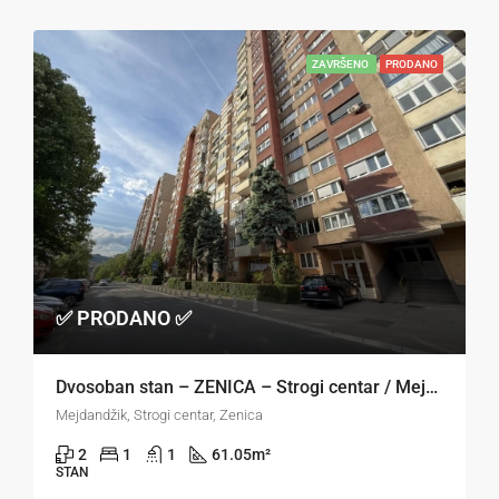
ZAVRŠENO
PRODANO
✅ PRODANO ✅
Dvosoban stan – ZENICA – Strogi centar / Mejdandžik
Mejdandžik, Strogi centar, Zenica
2
1
1
61.05
m²
STAN