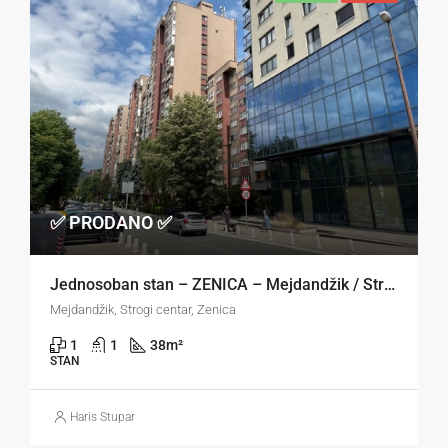
✅ PRODANO ✅
Jednosoban stan – ZENICA – Mejdandžik / Strogi centar
Mejdandžik, Strogi centar, Zenica
1
1
38
m²
STAN
Haris Stupar