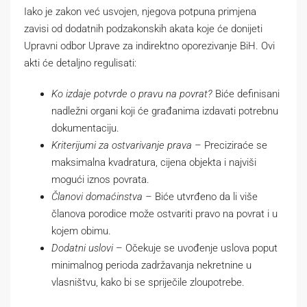
Iako je zakon već usvojen, njegova potpuna primjena
zavisi od dodatnih podzakonskih akata koje će donijeti
Upravni odbor Uprave za indirektno oporezivanje BiH. Ovi
akti će detaljno regulisati:
Ko izdaje potvrde o pravu na povrat?
Biće definisani
nadležni organi koji će građanima izdavati potrebnu
dokumentaciju.
Kriterijumi za ostvarivanje prava
– Preciziraće se
maksimalna kvadratura, cijena objekta i najviši
mogući iznos povrata.
Članovi domaćinstva –
Biće utvrđeno da li više
članova porodice može ostvariti pravo na povrat i u
kojem obimu.
Dodatni uslovi
– Očekuje se uvođenje uslova poput
minimalnog perioda zadržavanja nekretnine u
vlasništvu, kako bi se spriječile zloupotrebe.