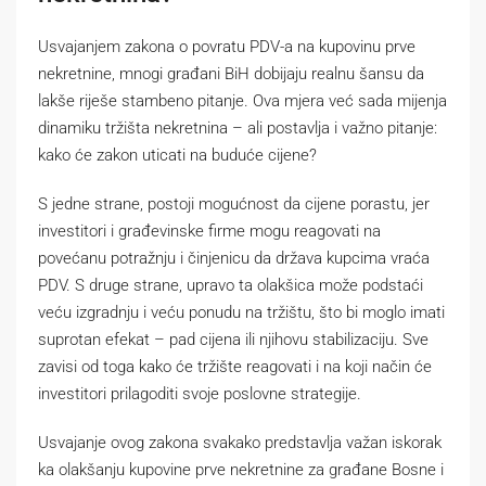
Usvajanjem zakona o povratu PDV-a na kupovinu prve
nekretnine, mnogi građani BiH dobijaju realnu šansu da
lakše riješe stambeno pitanje. Ova mjera već sada mijenja
dinamiku tržišta nekretnina – ali postavlja i važno pitanje:
kako će zakon uticati na buduće cijene?
S jedne strane, postoji mogućnost da cijene porastu, jer
investitori i građevinske firme mogu reagovati na
povećanu potražnju i činjenicu da država kupcima vraća
PDV. S druge strane, upravo ta olakšica može podstaći
veću izgradnju i veću ponudu na tržištu, što bi moglo imati
suprotan efekat – pad cijena ili njihovu stabilizaciju. Sve
zavisi od toga kako će tržište reagovati i na koji način će
investitori prilagoditi svoje poslovne strategije.
Usvajanje ovog zakona svakako predstavlja važan iskorak
ka olakšanju kupovine prve nekretnine za građane Bosne i