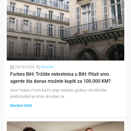
24/10/2024
Novosti
Forbes BiH: Tržište nekretnina u BiH: Pitali smo
agente šta danas možete kupiti za 100.000 KM?
Izvor: forbes.n1info.ba Do prije nekoliko godina 100.000 KM
predstavljalo je iznos dovoljan za...
Nastavi čitati