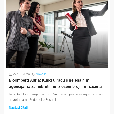
22/05/2024
Novosti
Bloomberg Adria: Kupci u radu s nelegalnim
agencijama za nekretnine izloženi brojnim rizicima
Izvor: ba.bloombergadria.com Zakonom o posredovanju u prometu
nekretninama Federacije Bosne i...
Nastavi čitati