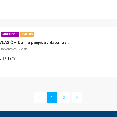
ATRAKTIVNO
SNIŽENO
Apartman – VLAŠIĆ – Dolina panjeva / Babanovac
 Babanovac, Vlašić
17.19
m²
1
2