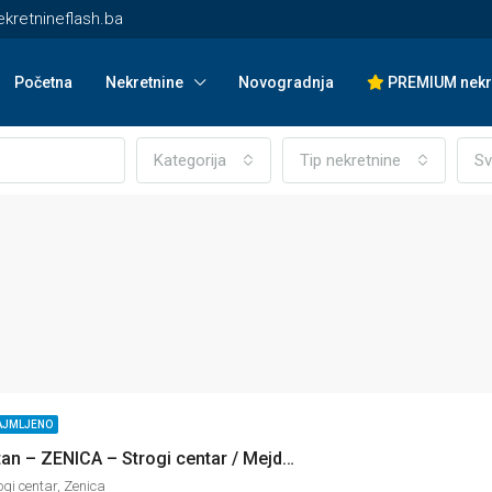
kretnineflash.ba
Početna
Nekretnine
Novogradnja
PREMIUM nekr
Kategorija
Tip nekretnine
Sv
AJMLJENO
Dvosoban stan – ZENICA – Strogi centar / Mejdandžik
gi centar, Zenica