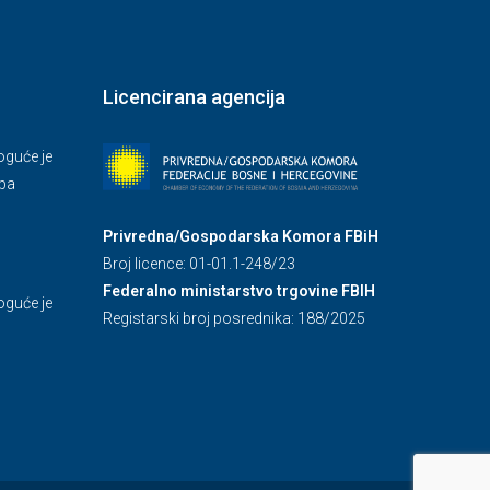
Licencirana agencija
guće je
.ba
Privredna/Gospodarska Komora FBiH
Broj licence: 01-01.1-248/23
Federalno ministarstvo trgovine FBIH
guće je
Registarski broj posrednika: 188/2025