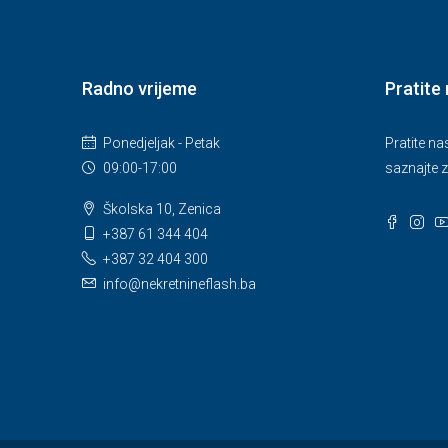
Radno vrijeme
Pratite
Ponedjeljak - Petak
Pratite n
09:00-17:00
saznajte z
Školska 10, Zenica
+387 61 344 404
+387 32 404 300
info@nekretnineflash.ba