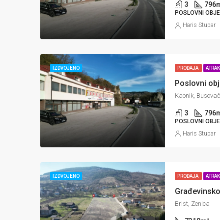
3
796
POSLOVNI OBJ
Haris Stupar
IZDVOJENO
PRODAJA
ATRA
Poslovni ob
Kaonik, Busova
3
796
POSLOVNI OBJ
Haris Stupar
IZDVOJENO
PRODAJA
ATRA
Građevinsko 
Brist, Zenica