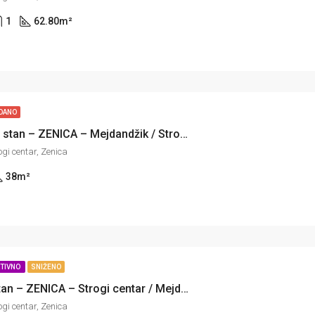
1
62.80
m²
DANO
Jednosoban stan – ZENICA – Mejdandžik / Strogi centar
gi centar, Zenica
38
m²
KTIVNO
SNIŽENO
Dvosoban stan – ZENICA – Strogi centar / Mejdandžik
gi centar, Zenica