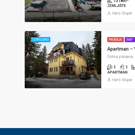
7318
m²
ZEMLJIŠTE
Haris Stupar
IZDVOJENO
PRODAJA
360°
Dolina panjeva,
1
1
APARTMAN
Haris Stupar