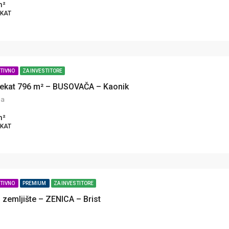
m²
EKAT
KTIVNO
ZA INVESTITORE
jekat 796 m² – BUSOVAČA – Kaonik
ča
m²
EKAT
KTIVNO
PREMIUM
ZA INVESTITORE
zemljište – ZENICA – Brist