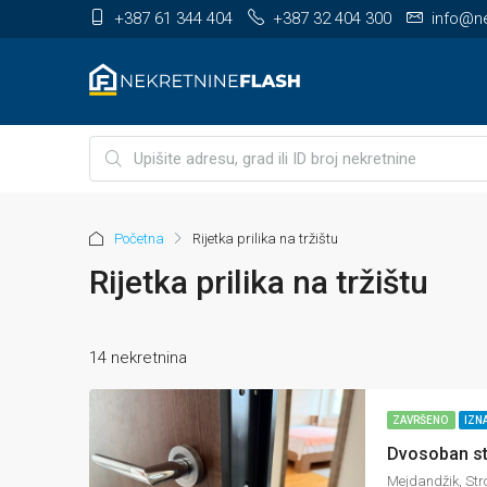
+387 61 344 404
+387 32 404 300
info@ne
Početna
Rijetka prilika na tržištu
Rijetka prilika na tržištu
14 nekretnina
ZAVRŠENO
IZN
Mejdandžik, Stro