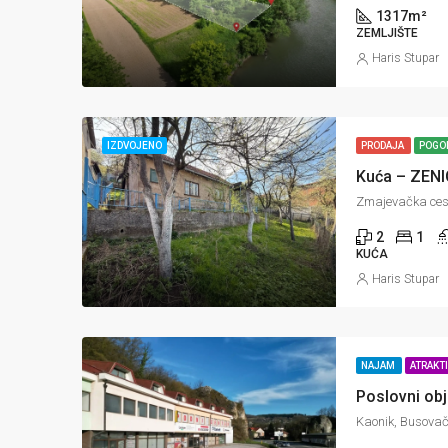
1317
m²
ZEMLJIŠTE
Haris Stupar
IZDVOJENO
PRODAJA
POGO
Kuća – ZENI
Zmajevačka cest
2
1
KUĆA
Haris Stupar
NAJAM
ATRAKT
Poslovni ob
Kaonik, Busova