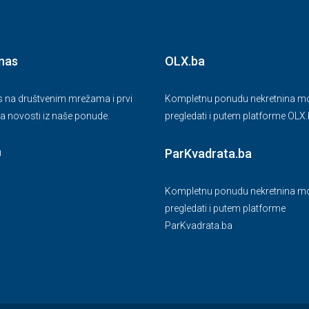
 nas
OLX.ba
as na društvenim mrežama i prvi
Kompletnu ponudu nekretnina mo
a novosti iz naše ponude.
pregledati i putem platforme OLX
ParKvadrata.ba
Kompletnu ponudu nekretnina mo
pregledati i putem platforme
ParKvadrata.ba