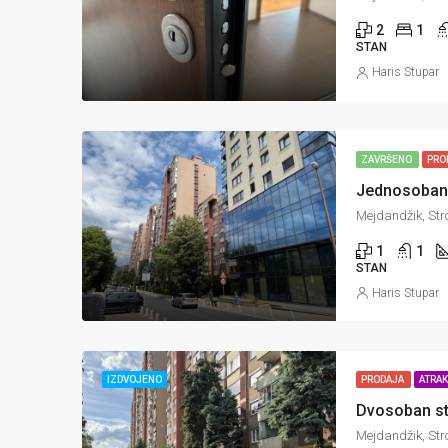
2
1
STAN
Haris Stupar
ZAVRŠENO
PRO
Mejdandžik, Stro
1
1
STAN
Haris Stupar
IZDVOJENO
PRODAJA
ATRA
Mejdandžik, Stro