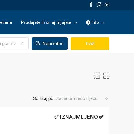
etnine
Prodajete ili iznajmljujete
Info
i gradovi
Napredno
Traži
Sortiraj po:
Zadanom redoslijedu
✅ IZNAJMLJENO ✅