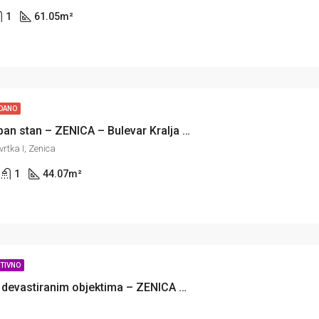
1
61.05
m²
DANO
Jednoiposoban stan – ZENICA – Bulevar Kralja Tvrtka
vrtka I, Zenica
1
44.07
m²
TIVNO
Zemljište sa devastiranim objektima – ZENICA – Nemila