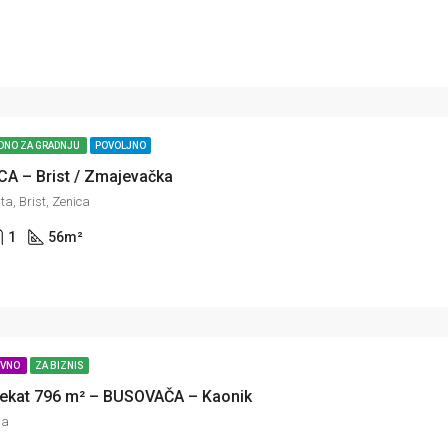
DNO ZA GRADNJU
POVOLJNO
CA – Brist / Zmajevačka
a, Brist, Zenica
1
56
m²
IVNO
ZA BIZNIS
jekat 796 m² – BUSOVAČA – Kaonik
ča