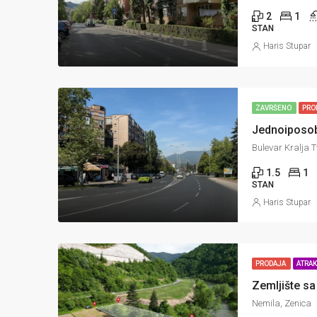
2
1
STAN
Haris Stupar
ZAVRŠENO
PRO
Bulevar Kralja T
1.5
1
STAN
Haris Stupar
PRODAJA
ATRAK
Nemila, Zenica