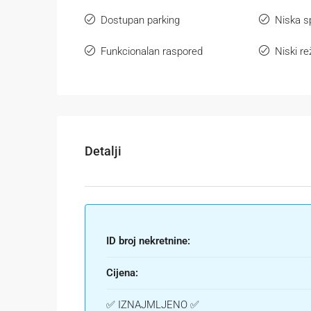
Dostupan parking
Niska s
Funkcionalan raspored
Niski re
Detalji
ID broj nekretnine:
Cijena:
✅ IZNAJMLJENO ✅