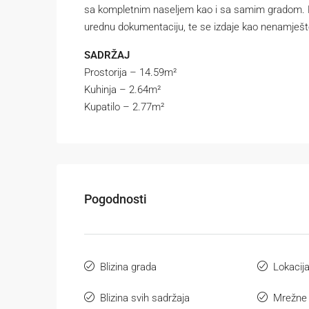
sa kompletnim naseljem kao i sa samim gradom. Po
urednu dokumentaciju, te se izdaje kao nenamješt
SADRŽAJ
Prostorija – 14.59m²
Kuhinja – 2.64m²
Kupatilo – 2.77m²
Pogodnosti
Blizina grada
Lokacij
Blizina svih sadržaja
Mrežne 