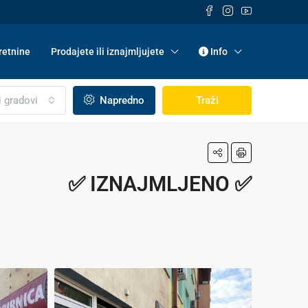
etnine
Prodajete ili iznajmljujete
Info
i gradovi
Napredno
Traži
✅ IZNAJMLJENO ✅