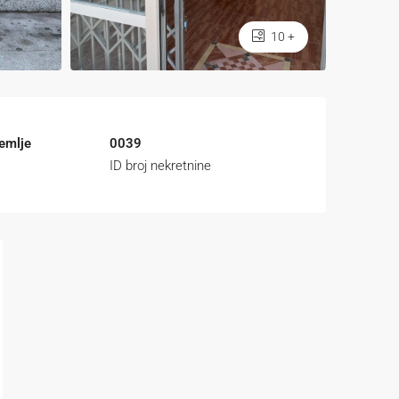
10 +
emlje
0039
ID broj nekretnine