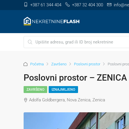
+387 61 344 404
+387 32 404 300
info@ne
Početna
Završeno
Poslovni prostor
Poslovni pro
Poslovni prostor – ZENICA
ZAVRŠENO
IZNAJMLJENO
Adolfa Goldbergera, Nova Zenica, Zenica