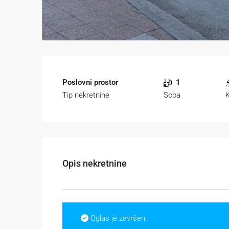
Poslovni prostor
1
Tip nekretnine
Soba
K
Opis nekretnine
Oglas je završen.