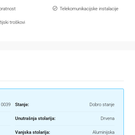
pratnost
Telekomunikacijske instalacije
žijski troškovi
0039
Stanje:
Dobro stanje
Unutrašnja stolarija:
Drvena
Vanjska stolarija:
Aluminijska