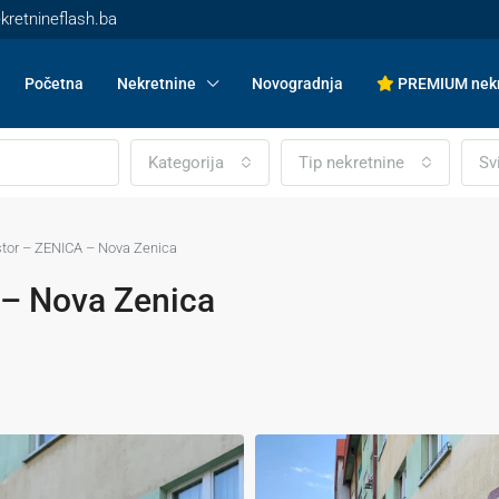
kretnineflash.ba
Početna
Nekretnine
Novogradnja
PREMIUM nekr
Kategorija
Tip nekretnine
Sv
stor – ZENICA – Nova Zenica
 – Nova Zenica