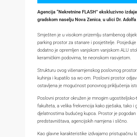
Agencija “Nekretnine FLASH” ekskluzivno izdaje 
gradskom naselju Nova Zenica
,
u ulici Dr. Adolf
Smješten je u visokom prizemlju stambenog objekta 
parking prostor za stanare i posjetitelje. Posjeduje
dodatno je opremljen vanjskom vanjskom ALU stol
keramičkim podovima, te neonskom rasvjetom.
Strukturu ovog višenamjenskog poslovnog prostora 
kuhinja i kupatilo sa wc-om. Poslovni prostor odja
ostavljena je mogućnost ponovnog priključenja ist
Poslovni prostor okružen je mnogim ugostiteljsko-
fakulteta, a velika frekvencija kako pješaka, tako
djelatnostima budućeg kupca. Prostor je pogodan za
predstavništava, agencijskih namjena i slično.
Kao glavne karakteristike izdvajamo pristupačnu l