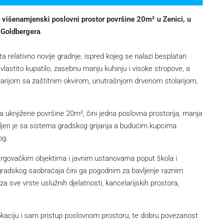
višenamjenski poslovni prostor površine 20m² u Zenici, u
a Goldbergera
.
relativno novije gradnje, ispred kojeg se nalazi besplatan
 vlastito kupatilo, zasebnu manju kuhinju i visoke stropove, a
arijom sa zaštitnim okvirom, unutrašnjom drvenom stolarijom,
uknjižene površine 20m², čini jedna poslovna prostorija, manja
vljen je sa sistema gradskog grijanja a budućim kupcima
og.
trgovačkim objektima i javnim ustanovama poput škola i
 i gradskog saobraćaja čini ga pogodnim za bavljenje raznim
 sve vrste uslužnih djelatnosti, kancelarijskih prostora,
okaciju i sam pristup poslovnom prostoru, te dobru povezanost