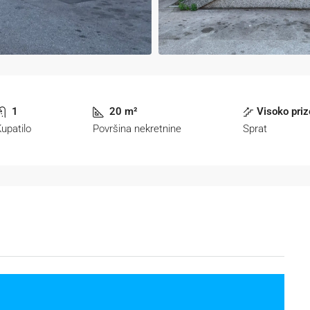
1
20 m²
Visoko priz
upatilo
Površina nekretnine
Sprat