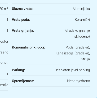
20 m²
Ulazna vrata:
Aluminijska
1
Vrsta poda:
Keramički
1
Vrsta grijanja:
Gradsko grijanje
(isključeno)
rostor
Komunalni priključci:
Voda (gradska),
ršeno
Kanalizacija (gradska),
Struja
/2023
Parking:
Besplatan javni parking
1
Opremljenost:
Nenamješteno
zemlje