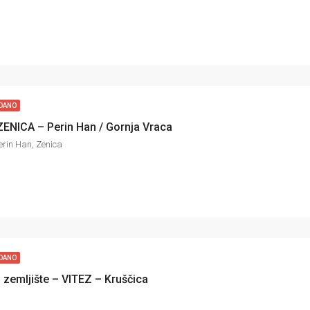
DANO
ZENICA – Perin Han / Gornja Vraca
erin Han, Zenica
DANO
zemljište – VITEZ – Kruščica