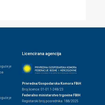
Licencirana agencija
guće je
.ba
Privredna/Gospodarska Komora FBiH
Broj licence: 01-01.1-248/23
Federalno ministarstvo trgovine FBIH
guće je
Registarski broj posrednika: 188/2025