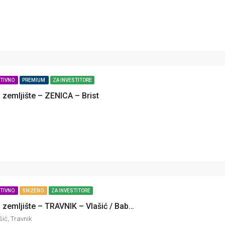
KTIVNO
PREMIUM
ZA INVESTITORE
zemljište – ZENICA – Brist
KTIVNO
SNIŽENO
ZA INVESTITORE
Građevinsko zemljište – TRAVNIK – Vlašić / Babanovac
ić, Travnik