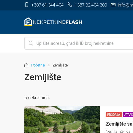
+387 61 344 404
+387 32 404 300
info@ne
Početna
Zemljište
Zemljište
5 nekretnina
PRODAJA
ATRAK
Nemila, Zenica