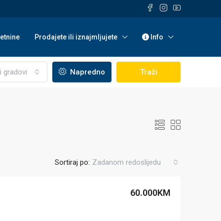
etnine
Prodajete ili iznajmljujete
Info
i gradovi
Napredno
Traži
Sortiraj po:
Zadanom redoslijedu
60.000KM