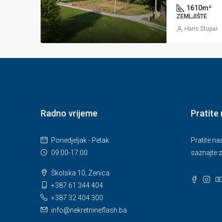
1610
m²
ZEMLJIŠTE
Haris Stupar
Radno vrijeme
Pratite
Ponedjeljak - Petak
Pratite n
09:00-17:00
saznajte z
Školska 10, Zenica
+387 61 344 404
+387 32 404 300
info@nekretnineflash.ba