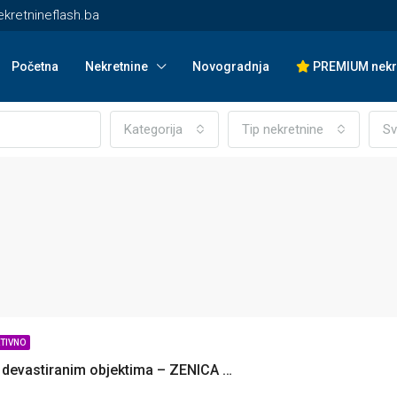
kretnineflash.ba
Početna
Nekretnine
Novogradnja
PREMIUM nekr
Kategorija
Tip nekretnine
Sv
TIVNO
Zemljište sa devastiranim objektima – ZENICA – Nemila