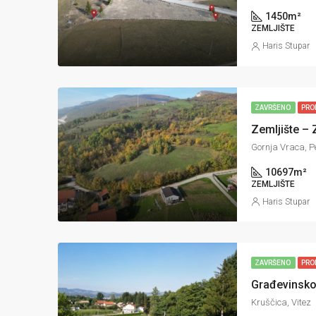
1450
m²
ZEMLJIŠTE
Haris Stupar
ZAVRŠENO
PRO
Zemljište – 
Gornja Vraca, P
10697
m²
ZEMLJIŠTE
Haris Stupar
ZAVRŠENO
PRO
Građevinsko 
Kruščica, Vitez