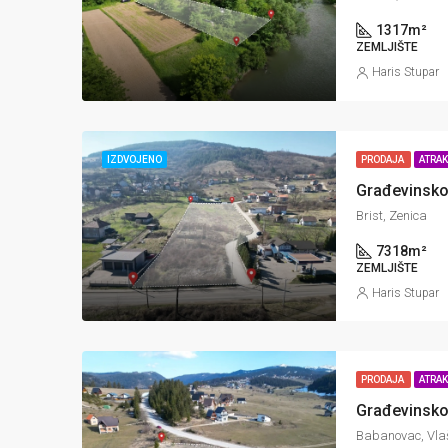
1317
m²
ZEMLJIŠTE
Haris Stupar
IZDVOJENO
PRODAJA
ATRA
Građevinsko 
Brist, Zenica
7318
m²
ZEMLJIŠTE
Haris Stupar
PRODAJA
ATRA
Babanovac, Vlaš