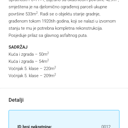
smještena je na djelomično ograđenoj parceli ukupne
2
površine 533m
. Radi se o objektu starije gradnje,
građenom tokom 1920tih godina, koji se nalazi u izvornom
stanju te mu je potrebna kompletna rekonstrukcija.
Posjeduje prilaz sa glavnog asfaltnog puta.
SADRŽAJ
2
Kuća i zgrada – 50m
2
Kuća i zgrada – 54m
2
Voćnjak 5. klase – 220m
2
Voćnjak 5. klase – 209m
Detalji
ID broj nekretnine:
0012