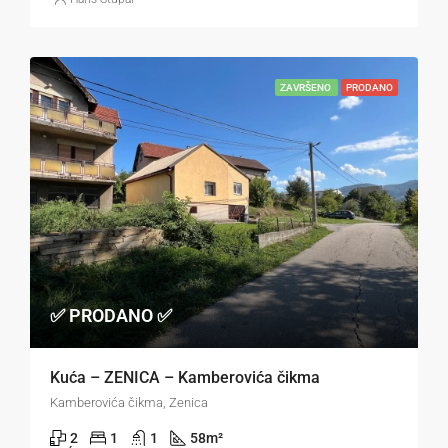
ZAVRŠENO
PRODANO
✅ PRODANO ✅
Kuća – ZENICA – Kamberovića čikma
Kamberovića čikma, Zenica
2
1
1
58
m²