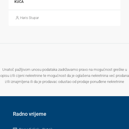
KUĆA
Haris Stupar
Unatoč pažljivom unosu podataka zadržavamo pravo na mogućnost greške u
opisu i/ili cijeni nekretnine te mogućnost da je oglašena nekretnina već prodana
i/ili iznajmljena ili da je prodavac odustao od prodaje ponuđene nekretnine
Radno vrijeme