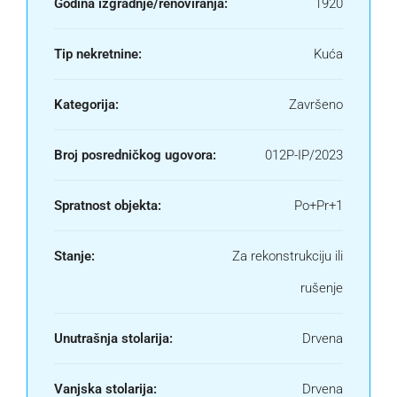
Godina izgradnje/renoviranja:
1920
Tip nekretnine:
Kuća
Kategorija:
Završeno
Broj posredničkog ugovora:
012P-IP/2023
Spratnost objekta:
Po+Pr+1
Stanje:
Za rekonstrukciju ili
rušenje
Unutrašnja stolarija:
Drvena
Vanjska stolarija:
Drvena