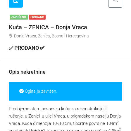
ZAVRŠENO
PRODANO
Kuća – ZENICA – Donja Vraca
Donja Vraca, Zenica, Bosna i Hercegovina
✅ PRODANO ✅
Opis nekretnine
Oglas je završen.
Prodajemo staru bosansku kuću za rekonstrukciju ili
rušenje, u Zenici, u ulici Vraca, u prigradskom naselju Donja
2
Vraca. Kuća dimenzija 10×10.5m, tlocrtne površine 104m
,
2
spratnosti Po+Pr+1, zajedno sa okućnicom površine 429m
,