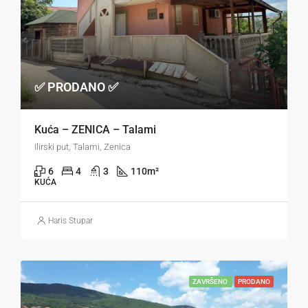
✅ PRODANO ✅
Kuća – ZENICA – Talami
Ilirski put, Talami, Zenica
6
4
3
110
m²
KUĆA
Haris Stupar
ZAVRŠENO
PRODANO