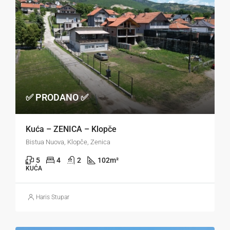
✅ PRODANO ✅
Kuća – ZENICA – Klopče
Bistua Nuova, Klopče, Zenica
5
4
2
102
m²
KUĆA
Haris Stupar