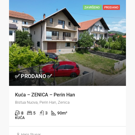
ZAVRŠENO
PRODANO
✅ PRODANO ✅
Kuća – ZENICA – Perin Han
Bistua Nuova, Perin Han, Zenica
8
5
3
90
m²
KUĆA
Haris Stupar