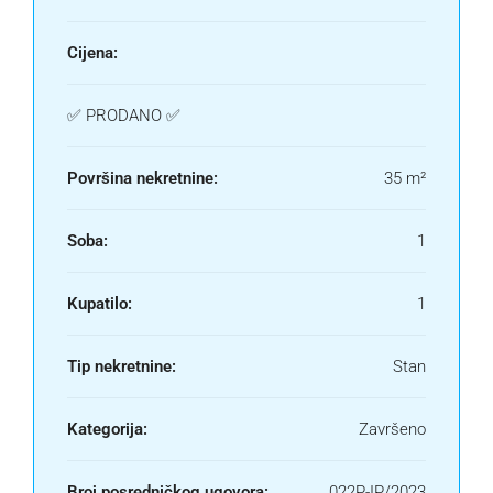
Cijena:
✅ PRODANO ✅
Površina nekretnine:
35 m²
Soba:
1
Kupatilo:
1
Tip nekretnine:
Stan
Kategorija:
Završeno
Broj posredničkog ugovora:
022P-IP/2023