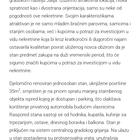
gradskom naselju Jalija. Izuzetno atraktivna lokacija, niska
spratnost kao i dvostrana orijentacija, samo su neke od
pogodnosti ove nekretnine. Svojim karakteristikama
atraktivan je ne samo mladim bračnim parovima, samcima i
starijim osobama, već i kupcima u potrazi za investicijom u
vidu nekretnine koja bi kroz kratkoročni ili dugoročni najam
ostavarila kvalitetan povrat uloženog novca obzirom da je
stan predmet zakupa na duži vremenski period, što će
sigurno značiti kupcima u potrazi za investicijom u vidu
nekretnine.
Djelomično renoviran jednosoban stan, uknjižene površine
2
35m
, smješten je na prvom spratu manjeg stambenog
objekta ispred kojeg je dostupan i parking, što olakšava
korištenje privatnog automobila budućim vlasnicima.
Raspored stana sastoji se od hodnika, kupatila, kuhinje sa
trpezarijom, ostave, dnevnog boravka i balkona. Stan je
priključen na sistem centralnog gradskog grijanja. Na ulazu
u stan postavljena su protivprovalna vrata, unutrašnja