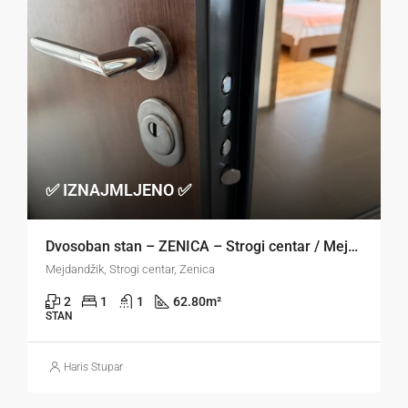
✅ IZNAJMLJENO ✅
Dvosoban stan – ZENICA – Strogi centar / Mejdandžik
Mejdandžik, Strogi centar, Zenica
2
1
1
62.80
m²
STAN
Haris Stupar