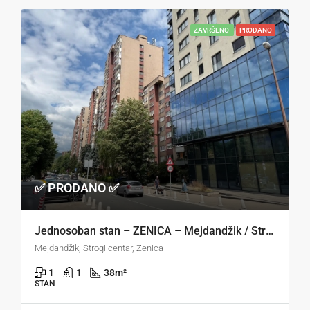
ZAVRŠENO
PRODANO
✅ PRODANO ✅
Jednosoban stan – ZENICA – Mejdandžik / Strogi centar
Mejdandžik, Strogi centar, Zenica
1
1
38
m²
STAN