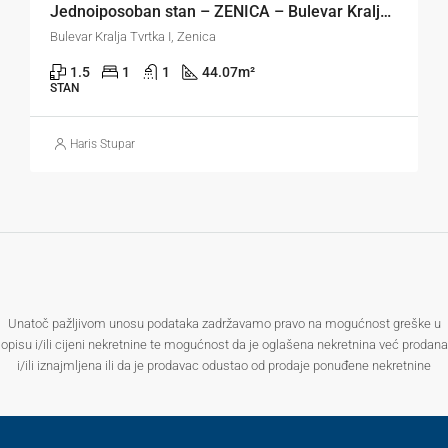
Jednoiposoban stan – ZENICA – Bulevar Kralja Tvrtka
Bulevar Kralja Tvrtka I, Zenica
1.5
1
1
44.07
m²
STAN
Haris Stupar
Unatoč pažljivom unosu podataka zadržavamo pravo na mogućnost greške u
opisu i/ili cijeni nekretnine te mogućnost da je oglašena nekretnina već prodana
i/ili iznajmljena ili da je prodavac odustao od prodaje ponuđene nekretnine