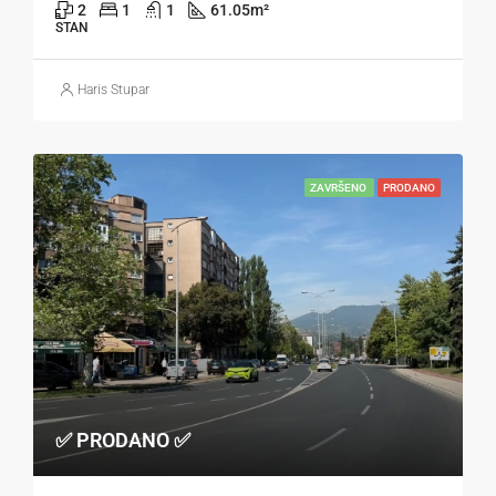
2
1
1
61.05
m²
STAN
Haris Stupar
ZAVRŠENO
PRODANO
✅ PRODANO ✅