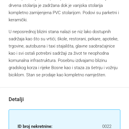
drvena stolarija je zadržana dok je vanjska stolarija
kompletno zamijenjena PVC stolarijom. Podovi su parketni i
keramički.
U neposrednoj blizini stana nalazi se niz lako dostupnih
sadržaja kao što su vrtići, škole, restorani, pekare, apoteke,
trgovine, autobusna i taxi stajališta, glavne saobraćajnice
kao i svi ostali potrebni sadržaji za život te neophodna
komunalna infrastruktura. Posebnu izdvajamo blizinu
gradskog korza i rijeke Bosne kao i staza za šetnju i vožnju
biciklom. Stan se prodaje kao kompletno namješten.
Detalji
ID broj nekretnine:
0022