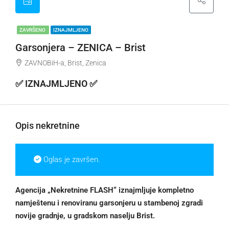
ZAVRŠENO
IZNAJMLJENO
Garsonjera – ZENICA – Brist
ZAVNOBiH-a, Brist, Zenica
✅ IZNAJMLJENO ✅
Opis nekretnine
Oglas je završen.
Agencija „Nekretnine FLASH“ iznajmljuje kompletno
namještenu i renoviranu garsonjeru u stambenoj zgradi
novije gradnje, u gradskom naselju Brist.