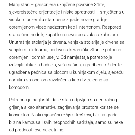
Manji stan – garsonjera uknjižene površine 34m²,
sjeveroistočne orijentacije i niske spratnosti – smještena u
visokom prizemlju stambene zgrade novije gradnje
opremljenom video nadzorom kao i interfonom. Raspored
stana čine hodnik, kupatilo i dnevni boravak sa kuhinjom.
Unutrašnja stolarija je drvena, vanjska stolarija je drvena sa
vanjskim roletnama, podovi su keramički. Stan je potpuno
opremljen i odmah useljiv. Od namještaja potrebno je
izdvojiti plakar u hodniku, veš mašinu, ugradbeni frižider te
ugradbena pećnica sa pločom u kuhinjskom dijelu, sjedeću
garnitiru sa opcijom razvlačenja kao i tv zajedno sa
komodom.
Potrebno je naglastiti da je stan odjavljen sa centralnog
grijanja a kao alternativu zagrijavanja prostora koriste se
konvektori. Niski mjesečni režijski troškovi, blizina grada,
blizina kampusa i svih neophodnih sadržaja, samo su neke
od prednosti ove nekretnine.