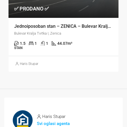
✅ PRODANO ✅
Jednoiposoban stan – ZENICA – Bulevar Kralja Tvrtka
Bulevar Kralja Tvrtka I, Zenica
1.5
1
1
44.07
m²
STAN
Haris Stupar
Haris Stupar
Svi oglasi agenta