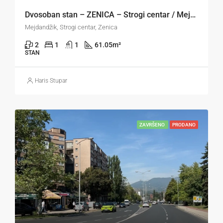
Dvosoban stan – ZENICA – Strogi centar / Mejdandžik
Mejdandžik, Strogi centar, Zenica
2
1
1
61.05
m²
STAN
Haris Stupar
ZAVRŠENO
PRODANO