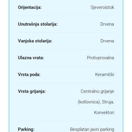
Orijentacija:
Sjeveroistok
Unutrašnja stolarija:
Drvena
Vanjska stolarija:
Drvena
Ulazna vrata:
Protivprovalna
Vrsta poda:
Keramički
Vrsta grijanja:
Centralno grijanje
(kotlovnica), Struja,
Konvektori
Parking:
Besplatan javni parking