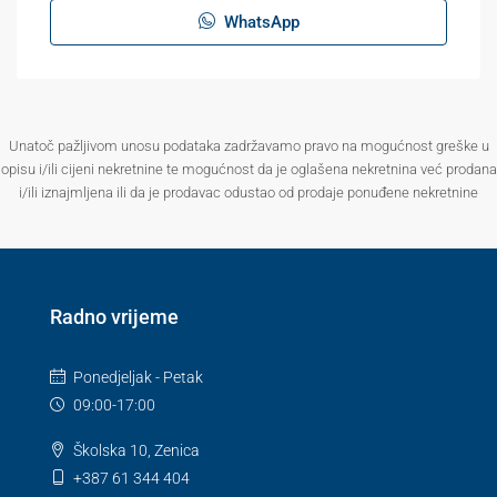
WhatsApp
Unatoč pažljivom unosu podataka zadržavamo pravo na mogućnost greške u
opisu i/ili cijeni nekretnine te mogućnost da je oglašena nekretnina već prodana
i/ili iznajmljena ili da je prodavac odustao od prodaje ponuđene nekretnine
Radno vrijeme
Ponedjeljak - Petak
09:00-17:00
Školska 10, Zenica
+387 61 344 404