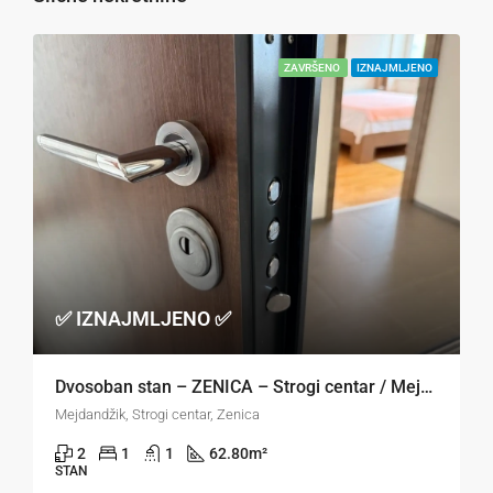
ZAVRŠENO
IZNAJMLJENO
✅ IZNAJMLJENO ✅
Dvosoban stan – ZENICA – Strogi centar / Mejdandžik
Mejdandžik, Strogi centar, Zenica
2
1
1
62.80
m²
STAN