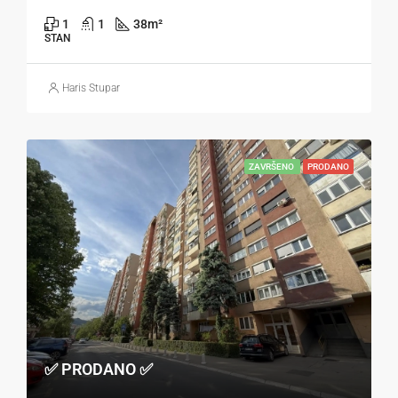
1
1
38
m²
STAN
Haris Stupar
ZAVRŠENO
PRODANO
✅ PRODANO ✅