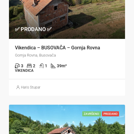
✅ PRODANO ✅
Vikendica – BUSOVAČA – Gornja Rovna
Gornja Rovna, Busovača
3
2
1
39
m²
VIKENDICA
Haris Stupar
ZAVRŠENO
PRODANO