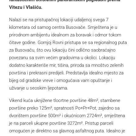
Vitezu i Vlašiću.
Nalazi se na pristupačnoj lokaciji udaljenoj svega 7
kilometara od samog centra Busovače. Smještena je u
prirodnom ambijentu idealnom za boravak i odmor tokom
čitave godine. Gornjoj Rovni pristupa se sa regionalnog puta
za Busovaču, što ovu lokaciju čini odlično saobraćajno
povezanu sa svim većim gradovima u okolici. Lokaciju
dodatno karakteriše mir, tišina, priroda sa mnoštvo zelenih
površina i prekrasni predijeli. Predstavlja idealno mjesto za
bijeg od gradske vreve i omogućava vam opuštanje i
uživanje u seoskim ljepotama.
Vikend kuća uknjižene tlocrtne površine 48m², stambene
površine preko 125m², spratnosti Po+Pr+Pot, zajedno sa
dvorištem površine 500m² i okućnicom 2724m², smještena
je na parceli ukupne površine 3272m². Pristup parceli
omogućen je direktno sa glavnog asfaltnog puta. Idealno je