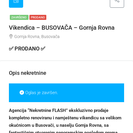
ZAVRŠENO
PRODANO
Vikendica – BUSOVAČA – Gornja Rovna
Gornja Rovna, Busovača
✅ PRODANO ✅
Opis nekretnine
Oglas je završen.
Agencija “Nekretnine FLASH” ekskluzivno prodaje
kompletno renoviranu i namještenu vikendicu sa velikom
okućnicom u Busovači, u naselju Gornja Rovna, sa
fantastičnim otvorenim panoramskim pogledom prema