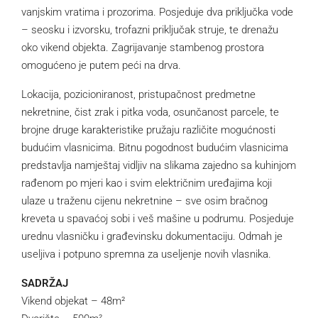
vanjskim vratima i prozorima. Posjeduje dva priključka vode
– seosku i izvorsku, trofazni priključak struje, te drenažu
oko vikend objekta. Zagrijavanje stambenog prostora
omogućeno je putem peći na drva.
Lokacija, pozicioniranost, pristupačnost predmetne
nekretnine, čist zrak i pitka voda, osunčanost parcele, te
brojne druge karakteristike pružaju različite mogućnosti
budućim vlasnicima. Bitnu pogodnost budućim vlasnicima
predstavlja namještaj vidljiv na slikama zajedno sa kuhinjom
rađenom po mjeri kao i svim električnim uređajima koji
ulaze u traženu cijenu nekretnine – sve osim bračnog
kreveta u spavaćoj sobi i veš mašine u podrumu. Posjeduje
urednu vlasničku i građevinsku dokumentaciju. Odmah je
useljiva i potpuno spremna za useljenje novih vlasnika.
SADRŽAJ
Vikend objekat – 48m²