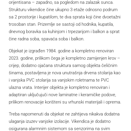
orijentisana – zapadno, sa pogledom na zalazak sunca.
Strukturu vikendice čine ukupno 3 etaže odnosno podrum
sa 2 prostorije i kupatilom, te dva sprata koji čine dvoetažni
trosoban stan. Prizemlje se sastoji od hodnika, kupatila,
dnevnog boravka sa kuhinjom i trpezarijom i balkon a sprat
čine radna soba, spavaća soba i balkon.
Objekat je izgrađen 1984. godine a kompletno renoviran
2023. godine, prilikom čega je kompletno zamijenjen krov –
crijep, dodatno ojačana struktura samog objekta čeličnim
šinama, postavljena je nova unutrašnja drvena stolarija kao
i vanjska PVC stolarija sa vanjskim roletnama te PVC
ulazna vrata. Interijer objekta je kompletno renoviran i
adaptiran uključujuči nove laminatne i keramičke podove,
prilikom renovacije korišteni su vrhunski materijali i oprema.
Treba napomenuti da objekat ne zahtijeva nikakva dodatna
ulaganja izuzev vanjske izolacije. Vikendica je dodatno
osigurana alarmnim sistemom sa senzorima na svim