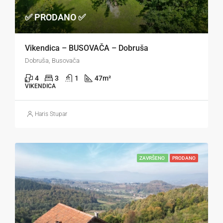
✅ PRODANO ✅
Vikendica – BUSOVAČA – Dobruša
Dobruša, Busovača
4
3
1
47
m²
VIKENDICA
Haris Stupar
ZAVRŠENO
PRODANO