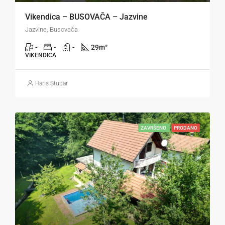
Vikendica – BUSOVAČA – Jazvine
Jazvine, Busovača
-
-
-
29
m²
VIKENDICA
Haris Stupar
ZAVRŠENO
PRODANO