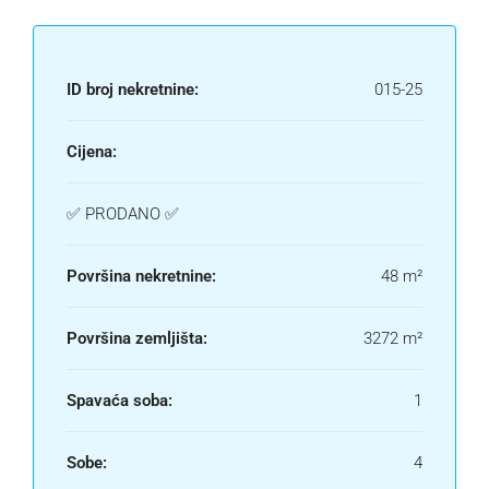
ID broj nekretnine:
015-25
Cijena:
✅ PRODANO ✅
Površina nekretnine:
48 m²
Površina zemljišta:
3272 m²
Spavaća soba:
1
Sobe:
4