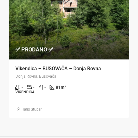
✅ PRODANO ✅
Vikendica – BUSOVAČA – Donja Rovna
Donja Rovna, Busovača
-
-
-
81
m²
VIKENDICA
Haris Stupar