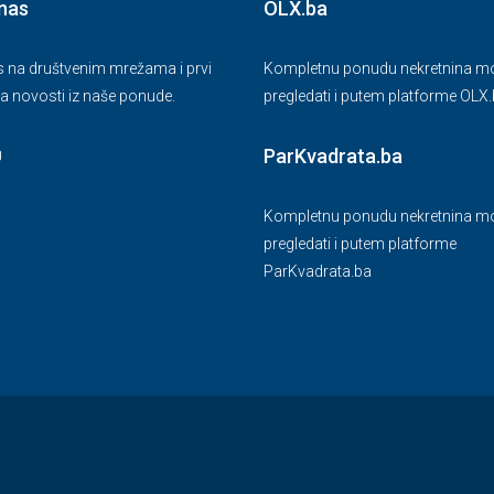
 nas
OLX.ba
as na društvenim mrežama i prvi
Kompletnu ponudu nekretnina mo
a novosti iz naše ponude.
pregledati i putem platforme OLX
ParKvadrata.ba
Kompletnu ponudu nekretnina mo
pregledati i putem platforme
ParKvadrata.ba