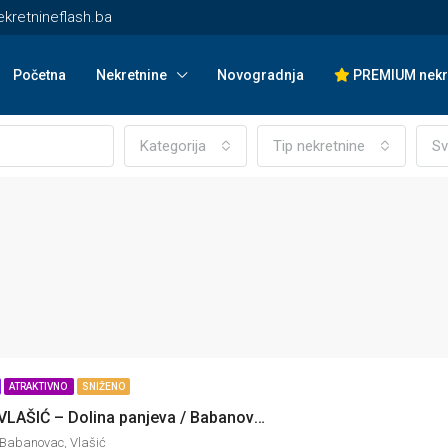
kretnineflash.ba
Početna
Nekretnine
Novogradnja
PREMIUM nekr
Kategorija
Tip nekretnine
Sv
ATRAKTIVNO
SNIŽENO
Apartman – VLAŠIĆ – Dolina panjeva / Babanovac
 Babanovac, Vlašić