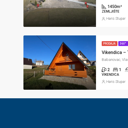
1450
m²
ZEMLJIŠTE
Haris Stupar
PRODAJA
360°
Vikendica –
Babanovac, Vlaš
2
1
VIKENDICA
Haris Stupar