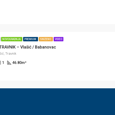
NOVOGRADNJA
PREMIUM
SNIŽENO
VIDEO
 TRAVNIK – Vlašić / Babanovac
ić, Travnik
1
46.80
m²