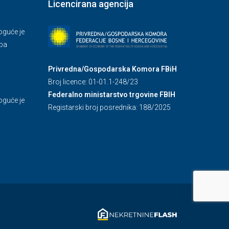
Licencirana agencija
guće je
.ba
Privredna/Gospodarska Komora FBiH
Broj licence: 01-01.1-248/23
Federalno ministarstvo trgovine FBIH
guće je
Registarski broj posrednika: 188/2025