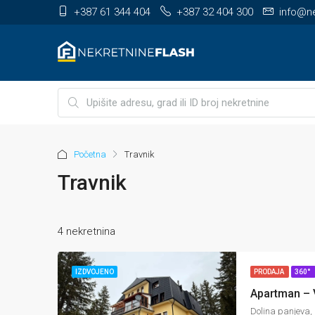
+387 61 344 404
+387 32 404 300
info@ne
Početna
Travnik
Travnik
4 nekretnina
IZDVOJENO
PRODAJA
360°
Dolina panjeva,