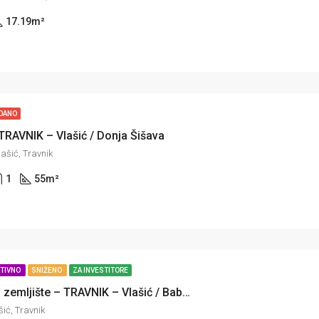
17.19
m²
DANO
TRAVNIK – Vlašić / Donja Šišava
ašić, Travnik
1
55
m²
KTIVNO
SNIŽENO
ZA INVESTITORE
Građevinsko zemljište – TRAVNIK – Vlašić / Babanovac
ić, Travnik