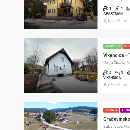
1
1
APARTMAN
Haris Stupar
ZAVRŠENO
PRO
Vikendica – 
Donja Šišava, Vl
4
3
VIKENDICA
Haris Stupar
PRODAJA
ATRA
Babanovac, Vlaš