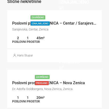
Slične nekretnine
IZNAJMLJENO
✅
ZAVRŠENO
Poslovni prostor – ZENICA – Centar / Sarajevska
IZNAJMLJENO
Sarajevska, Centar, Zenica
2
1
45
m²
POSLOVNI PROSTOR
✅
Haris Stupar
PRODANO
✅
ZAVRŠENO
Poslovni prostor – ZENICA – Nova Zenica
PRODANO
Dr. Adolfa Goldbergera, Nova Zenica, Zenica
1
1
20
m²
POSLOVNI PROSTOR