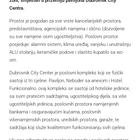
zoni, smješten u prizemlju paviljona Dubrovnik City
Centra.
Prostor je pogodan za sve vrste kancelarijskih prostora,
predstavništava, agencijskih namjena i slično (dozvoljene
su sve namjene osim ugostiteljstva). Poslovni prostor
posjeduje: alarmni sistem, klima uređaj, vanjsku i unutrašnju
ALU stolariju, keramičke podove i vlastito kupatilo sa wc-
om.
Dubrovnik City Center je poslovni kompleks koji se fizički
sastoji iz tri cjeline: Paviljon, Neboder sa anexom i Hotel.
Funkcionalno, ovaj kompleks se sastoji od hotelske jedinice,
sa svim pratećim sadržajima, ugostiteljskog dijela, sa više
ugostiteljskih jedinica, poslovnih prostora namijenjenih
bankama i osiguravajućim kućama, poslovnih
višenamjenskih prostora, uredskih prostora, garaže, te
sadržaja koji služe kvalitetnom funkcionisanju svih cjelina.