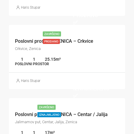
✅
Haris Stupar
PRODANO
✅
ZAVRŠENO
Poslovni prostor – ZENICA – Crkvice
PRODANO
Crkvice, Zenica
1
1
25.15
m²
POSLOVNI PROSTOR
✅
Haris Stupar
IZNAJMLJENO
✅
ZAVRŠENO
Poslovni prostor – ZENICA – Centar / Jalija
IZNAJMLJENO
Jalimamov put, Centar, Jalija, Zenica
1
1
17
m²