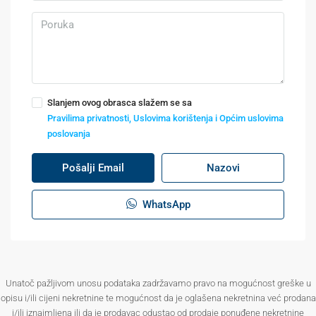
Slanjem ovog obrasca slažem se sa
Pravilima privatnosti, Uslovima korištenja i Općim uslovima
poslovanja
Pošalji Email
Nazovi
WhatsApp
Unatoč pažljivom unosu podataka zadržavamo pravo na mogućnost greške u
opisu i/ili cijeni nekretnine te mogućnost da je oglašena nekretnina već prodana
i/ili iznajmljena ili da je prodavac odustao od prodaje ponuđene nekretnine