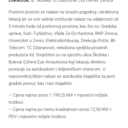
LOKACIJA:
ul. Školska 10, Dubrovnik City Center, Zenica
Poslovni prostori se nalaze na izrazito pogodnoj i atraktivnoj
lokaciji jer se sve važnije institucije nalaze na udaljenosti od
5 minuta hoda od poslovnog prostora, kao što su: Gradska
uprava, Sud i Tužilaštvo, Vlada Ze-Do Kantona, BNP Zenica,
Univerzitet u Zenici, Elektrodistribucija, Direkcija Pošte, Bh
Telecom, TC Džananović, nekolicina sjedišta privatnih
preduzeća itd. Smješteni su na sjecištu ulica Školska i
Bulevar Ezhera Eze Arnautovića koji lokaciju direktno
povezuje sa autobuskom i željezničkom stanicom. U
neposrednoj blizini nalaze se autobuska stajališta za javni
gradski prevoz, kao i taxi stajalište.
– Cijena najma iznosi 1.199,25 KM + mjesečni režijski
troškovi
– Cijena najma po metru kvadratnom iznosi 12,50 KM +
PDV i mjesečni režijski troškovi