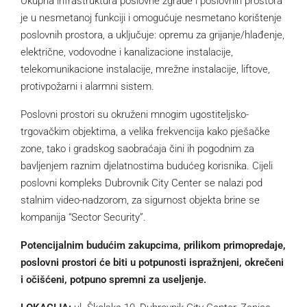
Ukupna infrastruktura poslovne zgrade i poslovnih prostora
je u nesmetanoj funkciji i omogućuje nesmetano korištenje
poslovnih prostora, a uključuje: opremu za grijanje/hlađenje,
električne, vodovodne i kanalizacione instalacije,
telekomunikacione instalacije, mrežne instalacije, liftove,
protivpožarni i alarmni sistem.
Poslovni prostori su okruženi mnogim ugostiteljsko-
trgovačkim objektima, a velika frekvencija kako pješačke
zone, tako i gradskog saobraćaja čini ih pogodnim za
bavljenjem raznim djelatnostima budućeg korisnika. Cijeli
poslovni kompleks Dubrovnik City Center se nalazi pod
stalnim video-nadzorom, za sigurnost objekta brine se
kompanija “Sector Security”.
Potencijalnim budućim zakupcima, prilikom primopredaje,
poslovni prostori će biti u potpunosti ispražnjeni, okrečeni
i očišćeni, potpuno spremni za useljenje.