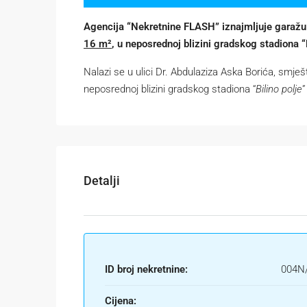
Agencija “Nekretnine FLASH” iznajmljuje garažu 
16 m²
, u neposrednoj blizini gradskog stadiona “B
Nalazi se u ulici Dr. Abdulaziza Aska Borića, smje
neposrednoj blizini gradskog stadiona “
Bilino polje
”
Detalji
ID broj nekretnine:
004N
Cijena: