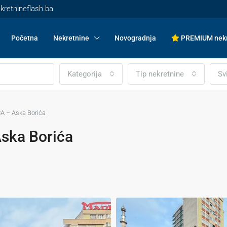
kretnineflash.ba
Početna
Nekretnine
Novogradnja
PREMIUM nekr
Kategorija
Tip nekretnine
Sv
A – Aska Borića
ska Borića