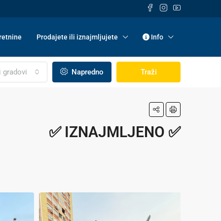
etnine
Prodajete ili iznajmljujete
Info
i gradovi
Napredno
Traži
✅ IZNAJMLJENO ✅