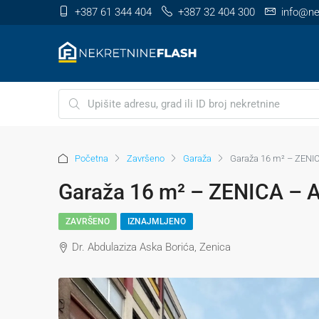
+387 61 344 404
+387 32 404 300
info@ne
Početna
Završeno
Garaža
Garaža 16 m² – ZENIC
Garaža 16 m² – ZENICA – A
ZAVRŠENO
IZNAJMLJENO
Dr. Abdulaziza Aska Borića, Zenica