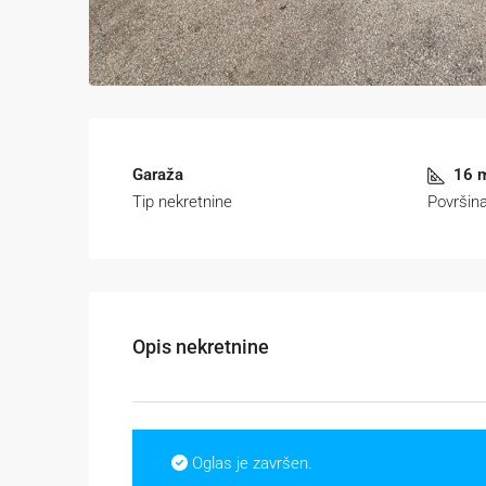
Garaža
16 
Tip nekretnine
Površina
Opis nekretnine
Oglas je završen.