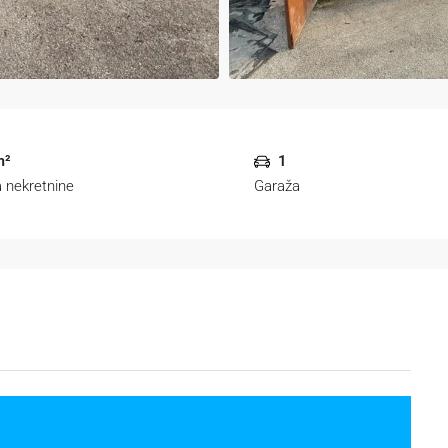
m²
1
 nekretnine
Garaža