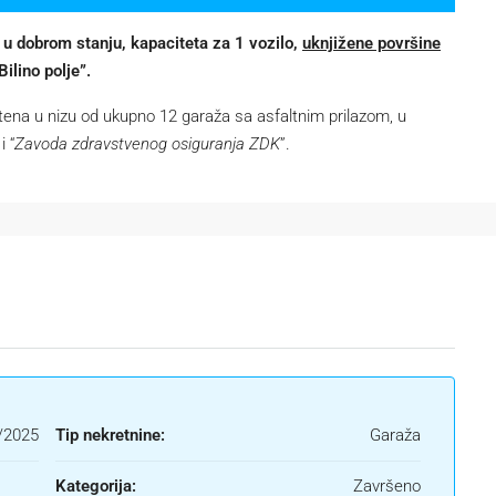
u dobrom stanju, kapaciteta za 1 vozilo,
uknjižene površine
ilino polje”.
štena u nizu od ukupno 12 garaža sa asfaltnim prilazom, u
 i “
Zavoda zdravstvenog osiguranja ZDK
”.
/2025
Tip nekretnine:
Garaža
Kategorija:
Završeno