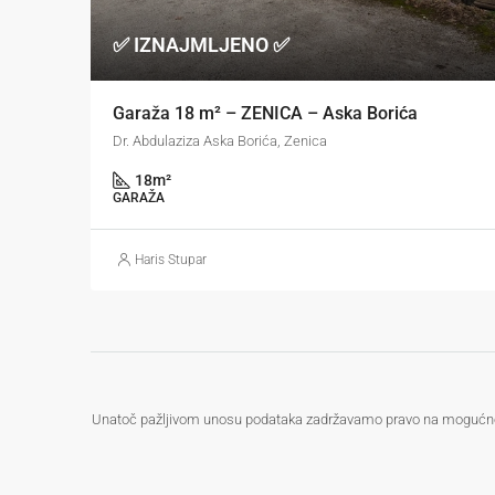
✅ IZNAJMLJENO ✅
Garaža 18 m² – ZENICA – Aska Borića
Dr. Abdulaziza Aska Borića, Zenica
18
m²
GARAŽA
Haris Stupar
Unatoč pažljivom unosu podataka zadržavamo pravo na mogućnost gr