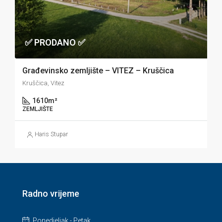
✅ PRODANO ✅
Građevinsko zemljište – VITEZ – Kruščica
Kruščica, Vitez
1610
m²
ZEMLJIŠTE
Haris Stupar
Radno vrijeme
Ponedjeljak - Petak