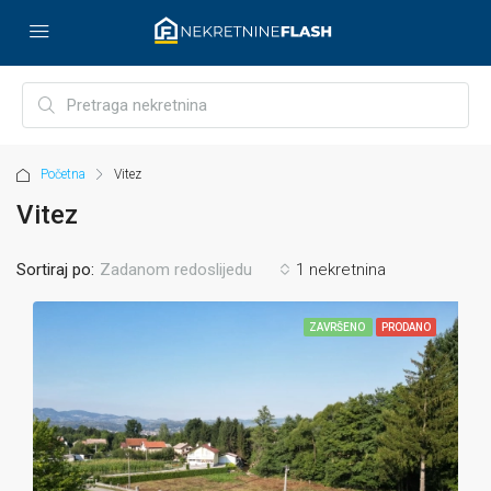
Početna
Vitez
Vitez
Sortiraj po:
1 nekretnina
Zadanom redoslijedu
ZAVRŠENO
PRODANO